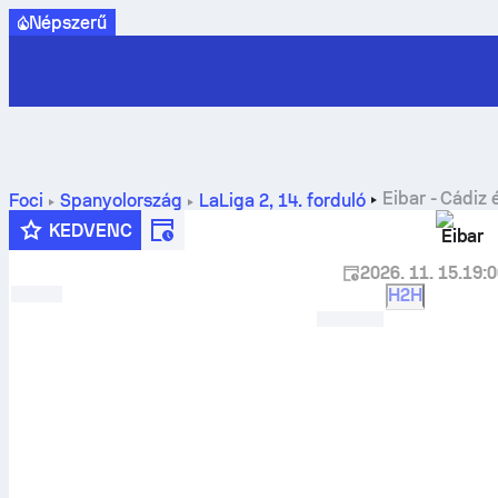
Népszerű
Eibar
-
Cádiz
é
Foci
Spanyolország
LaLiga 2
,
14. forduló
KEDVENC
Eibar
2026. 11. 15.
19:
H2H