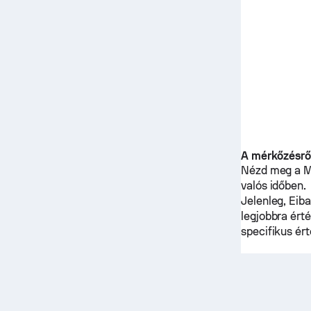
A mérkőzésrő
Nézd meg a Mé
valós időben.
Jelenleg,
Eiba
legjobbra ért
specifikus ér