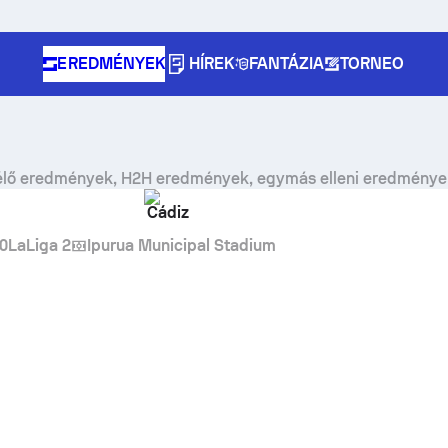
EREDMÉNYEK
HÍREK
FANTÁZIA
TORNEO
lő eredmények, H2H eredmények, egymás elleni eredmények
Cádiz
00
LaLiga 2
Ipurua Municipal Stadium