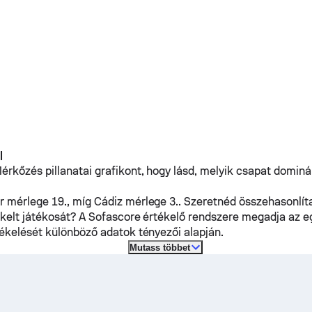
l
rkőzés pillanatai grafikont, hogy lásd, melyik csapat domin
r
mérlege 19., míg
Cádiz
mérlege 3.. Szeretnéd összehasonlíta
ékelt játékosát? A Sofascore értékelő rendszere megadja az e
tékelését különböző adatok tényezői alapján.
Mutass többet