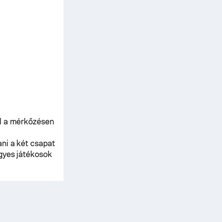
ál a mérkőzésen
ni a két csapat
gyes játékosok