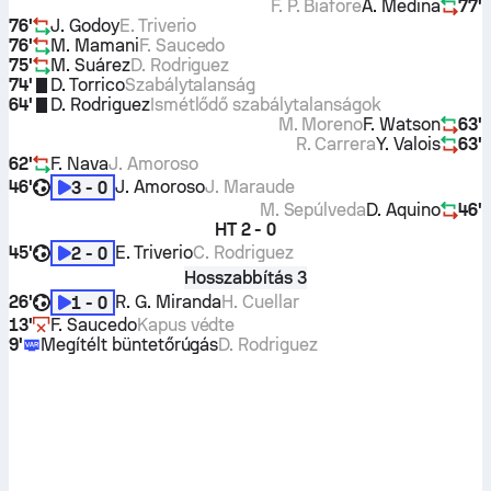
F. P. Biafore
A. Medina
77'
76'
J. Godoy
E. Triverio
76'
M. Mamani
F. Saucedo
75'
M. Suárez
D. Rodriguez
74'
D. Torrico
Szabálytalanság
64'
D. Rodriguez
Ismétlődő szabálytalanságok
M. Moreno
F. Watson
63'
R. Carrera
Y. Valois
63'
62'
F. Nava
J. Amoroso
46'
J. Amoroso
J. Maraude
3 - 0
M. Sepúlveda
D. Aquino
46'
HT
2 - 0
45'
E. Triverio
C. Rodriguez
2 - 0
Hosszabbítás 3
26'
R. G. Miranda
H. Cuellar
1 - 0
13'
F. Saucedo
Kapus védte
9'
Megítélt büntetőrúgás
D. Rodriguez