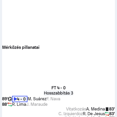
Mérkőzés pillanatai
FT
4 - 0
Hosszabbítás 3
89'
M. Suárez
F. Nava
4 - 0
88'
R. Lima
J. Maraude
Vitatkozás
A. Medina
83'
C. Izquierdoz
R. De Jesus
83'