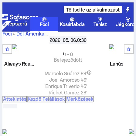
Töltsd le az alkalmazást
Népszerű
Foci
Kosárlabda
Tenisz
Jégkoro
Foci
Dél-Amerika
Club
CONMEBOL Libertadores, Csoport G
2026. 05. 06.
0:30
,
4. forduló
Always Ready
-
CA Lanús
élő eredmények, H2H
eredmények, egymás elleni eredmények, előrejelzések
4
-
0
Befejeződött
Always Ready
Lanús
Marcelo Suárez
89'
Joel Amoroso
46'
Enrique Triverio
45'
Richet Gomez
26'
Áttekintés
Kezdő Felállások
Mérkőzések