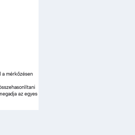
ál a mérkőzésen
összehasonlítani
 megadja az egyes