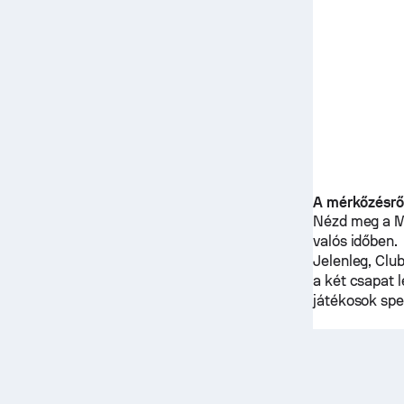
A mérkőzésrő
Nézd meg a Mé
valós időben.
Jelenleg,
Clu
a két csapat 
játékosok spe