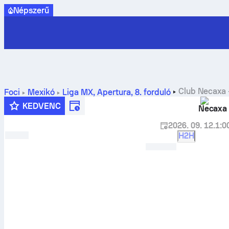
Népszerű
Club Necaxa
Foci
Mexikó
Liga MX, Apertura
,
8. forduló
előrejelzések
KEDVENC
Necaxa
2026. 09. 12.
1:0
H2H