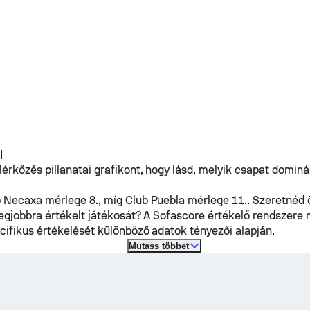
l
rkőzés pillanatai grafikont, hogy lásd, melyik csapat domin
b Necaxa
mérlege 8., míg
Club Puebla
mérlege 11.. Szeretnéd 
legjobbra értékelt játékosát? A Sofascore értékelő rendszere
cifikus értékelését különböző adatok tényezői alapján.
Mutass többet