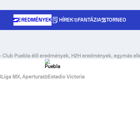
EREDMÉNYEK
HÍREK
FANTÁZIA
TORNEO
-
Club Puebla
élő eredmények, H2H eredmények, egymás ell
Puebla
0
Liga MX, Apertura
Estadio Victoria