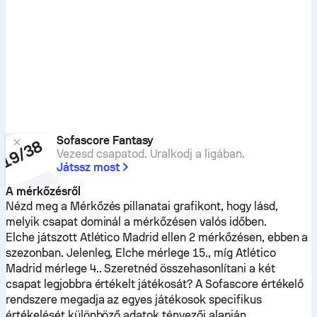
Sofascore Fantasy
Vezesd csapatod. Uralkodj a ligában.
Játssz most
A mérkőzésről
Nézd meg a Mérkőzés pillanatai grafikont, hogy lásd,
melyik csapat dominál a mérkőzésen valós időben.
Elche
játszott
Atlético Madrid
ellen 2 mérkőzésen, ebben a
szezonban.
Jelenleg,
Elche
mérlege 15., míg
Atlético
Madrid
mérlege 4.. Szeretnéd összehasonlítani a két
csapat legjobbra értékelt játékosát? A Sofascore értékelő
rendszere megadja az egyes játékosok specifikus
értékelését különböző adatok tényezői alapján.