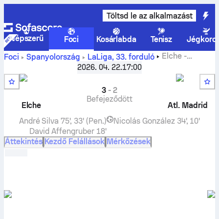
Töltsd le az alkalmazást
Népszerű
Foci
Kosárlabda
Tenisz
Jégkoro
Elche
-
Foci
Spanyolország
LaLiga
,
33. forduló
Atlético Madrid
élő eredmények, H2H eredmények,
2026. 04. 22.
17:00
egymás elleni eredmények, előrejelzések
3
-
2
Befejeződött
Elche
Atl. Madrid
André Silva
75', 33' (Pen.)
Nicolás González
34', 10'
David Affengruber
18'
Áttekintés
Kezdő Felállások
Mérkőzések