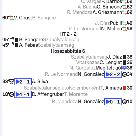
O. Vargas
P. Barrios
62'
A. Baena
G. Simeone
62'
R. Mendoza
A. Griezmann
62'
60'
V. Chust
B. Sangaré
J. Díaz
Pubill
46'
R. Le Normand
N. Molina
46'
HT
2 - 2
+
4
45'
B. Sangaré
Szabálytalanság
+
4
45'
A. Febas
Szabálytalanság
Hosszabbítás 6
Szabálytalanság
J. Díaz
38'
Vitatkozás
C. Lenglet
36'
N. González
Megítélt gól
36'
R. Le Normand
N. González
34'
2 - 2
33'
A. Silva
2 - 1
Szabálytalanság utolsó emberként
T. Almada
30'
18'
D. Affengruber
T. Morente
1 - 1
R. Mendoza
N. González
10'
0 - 1