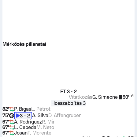
Mérkőzés pillanatai
FT
3 - 2
+
4
Vitatkozás
G. Simeone
90'
Hosszabbítás 3
82'
P. Bigas
L. Pétrot
75'
A. Silva
D. Affengruber
3 - 2
67'
Á. Rodriguez
R. Mir
67'
L. Cepeda
M. Neto
67'
Josan
T. Morente