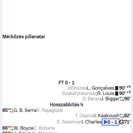
Mérkőzés pillanatai
FT
0 - 1
+
4
Időhúzás
L. Gonçalves
90'
+
3
Szabálytalanság
R. Louis
90'
D. Baran
J. Biggar
90'
Hosszabbítás 4
85'
G. B. Serra
R. Rajagopal
T. Ospina
I. Kaakoush
82'
E. Newman
I. Charles
71'
0 - 1
66'
W. Boyce
Z. Bohane