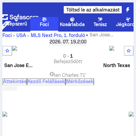
Töltsd le az alkalmazást
Népszerű
Foci
Kosárlabda
Tenisz
Jégkoro
San Jose
Foci
USA
MLS Next Pro
,
1. forduló
Earthquakes II
-
North Texas SC
élő eredmények, H2H
2026. 07. 19.
2:00
eredmények, egymás elleni eredmények, előrejelzések
0
-
1
Befejeződött
San Jose Earthquakes II
North Texas
Ian Charles
71'
Áttekintés
Kezdő Felállások
Mérkőzések