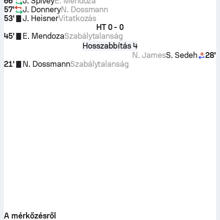
66'
J. Spivey
E. Mendoza
57'
J. Donnery
N. Dossmann
53'
J. Heisner
Vitatkozás
HT
0 - 0
45'
E. Mendoza
Szabálytalanság
Hosszabbítás 4
N. James
S. Sedeh
28'
21'
N. Dossmann
Szabálytalanság
A mérkőzésről