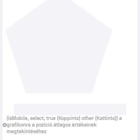
{isMobile, select, true {Koppints} other {Kattints}} a
grafikonra a pozíció átlagos értékeinek
megtekintéséhez