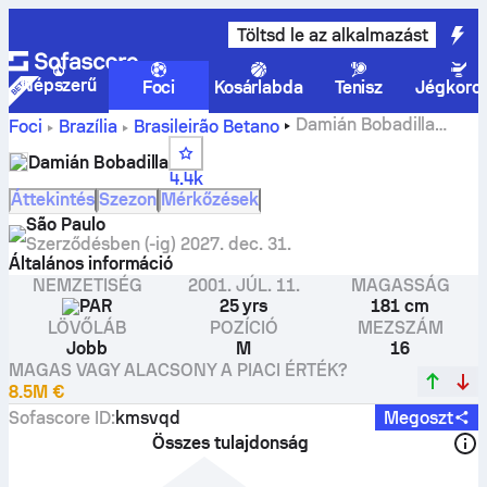
Töltsd le az alkalmazást
Népszerű
Foci
Kosárlabda
Tenisz
Jégkoro
Damián Bobadilla
Foci
Brazília
Brasileirão Betano
statisztikák, értékelések és gólok.
Damián Bobadilla
4.4k
Áttekintés
Szezon
Mérkőzések
São Paulo
Szerződésben (-ig)
2027. dec. 31.
Általános információ
NEMZETISÉG
2001. JÚL. 11.
MAGASSÁG
PAR
25 yrs
181 cm
LÖVŐLÁB
POZÍCIÓ
MEZSZÁM
Jobb
M
16
MAGAS VAGY ALACSONY A PIACI ÉRTÉK?
8.5M €
Sofascore ID
:
kmsvqd
Megoszt
Összes tulajdonság