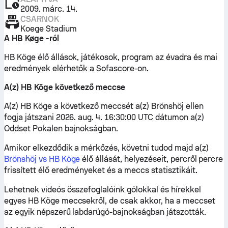
2009. márc. 14.
CSARNOK
Koege Stadium
A HB Køge -ról
HB Köge élő állások, játékosok, program az évadra és mai
eredmények elérhetők a Sofascore-on.
A(z) HB Köge következő meccse
A(z) HB Köge a következő meccsét a(z) Brönshöj ellen
fogja játszani 2026. aug. 4. 16:30:00 UTC dátumon a(z)
Oddset Pokalen bajnokságban.
Amikor elkezdődik a mérkőzés, követni tudod majd a(z)
Brönshöj vs HB Köge
élő állását, helyezéseit, percről percre
frissített élő eredményeket és a meccs statisztikáit.
Lehetnek videós összefoglalóink gólokkal és hírekkel
egyes HB Köge meccsekről, de csak akkor, ha a meccset
az egyik népszerű labdarúgó-bajnokságban játszották.