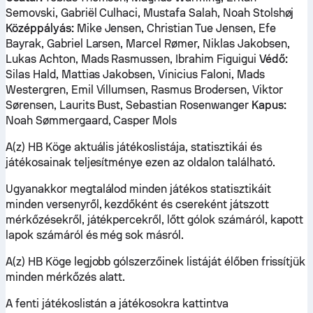
Semovski, Gabriël Culhaci, Mustafa Salah, Noah Stolshøj
Középpályás:
Mike Jensen, Christian Tue Jensen, Efe
Bayrak, Gabriel Larsen, Marcel Rømer, Niklas Jakobsen,
Lukas Achton, Mads Rasmussen, Ibrahim Figuigui
Védő:
Silas Hald, Mattias Jakobsen, Vinicius Faloni, Mads
Westergren, Emil Villumsen, Rasmus Brodersen, Viktor
Sørensen, Laurits Bust, Sebastian Rosenwanger
Kapus:
Noah Sømmergaard, Casper Mols
A(z) HB Köge aktuális játékoslistája, statisztikái és
játékosainak teljesítménye ezen az oldalon található.
Ugyanakkor megtalálod minden játékos statisztikáit
minden versenyről, kezdőként és csereként játszott
mérkőzésekről, játékpercekről, lőtt gólok számáról, kapott
lapok számáról és még sok másról.
A(z) HB Köge legjobb gólszerzőinek listáját élőben frissítjük
minden mérkőzés alatt.
A fenti játékoslistán a játékosokra kattintva