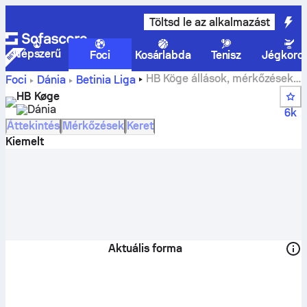
Töltsd le az alkalmazást
Népszerű
Foci
Kosárlabda
Tenisz
Jégkoro
HB Köge állások, mérkőzések,
Foci
Dánia
Betinia Liga
helyezések és játékosok statisztikái
HB Køge
Dánia
6k
Áttekintés
Mérkőzések
Keret
Kiemelt
Aktuális forma