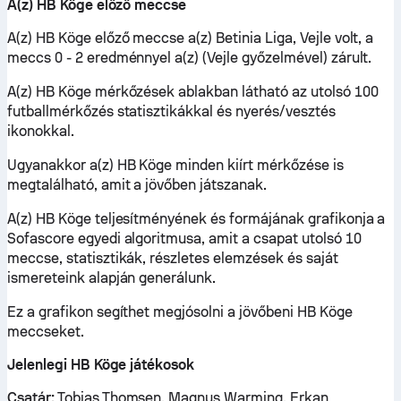
A(z) HB Köge előző meccse
A(z) HB Köge előző meccse a(z) Betinia Liga, Vejle volt, a
meccs 0 - 2 eredménnyel a(z) (Vejle győzelmével) zárult.
A(z) HB Köge mérkőzések ablakban látható az utolsó 100
futballmérkőzés statisztikákkal és nyerés/vesztés
ikonokkal.
Ugyanakkor a(z) HB Köge minden kiírt mérkőzése is
megtalálható, amit a jövőben játszanak.
A(z) HB Köge teljesítményének és formájának grafikonja a
Sofascore egyedi algoritmusa, amit a csapat utolsó 10
meccse, statisztikák, részletes elemzések és saját
ismereteink alapján generálunk.
Ez a grafikon segíthet megjósolni a jövőbeni HB Köge
meccseket.
Jelenlegi HB Köge játékosok
Csatár:
Tobias Thomsen, Magnus Warming, Erkan