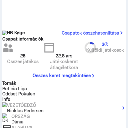
HB Køge
Csapatok összehasonlítása
Csapat információk
3
Külföldi játékosok
26
22.8
yrs
Összes játékos
Játékoskeret
átlagéletkora
Összes keret megtekintése
Tornák
Betinia Liga
Oddset Pokalen
Info
VEZETŐEDZŐ
Nicklas Pedersen
ORSZÁG
Dánia
ALAPÍTVA