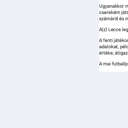
Ugyanakkor me
csereként ját
számáról és 
A(z) Lecce leg
A fenti játék
adatokat, pél
értéke, átiga
A mai futbal