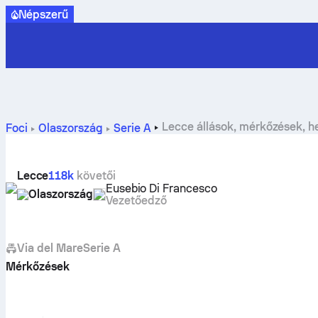
Népszerű
Lecce állások, mérkőzések, he
Foci
Olaszország
Serie A
Lecce
118k
követői
Eusebio Di Francesco
Olaszország
Vezetőedző
Via del Mare
Serie A
Mérkőzések