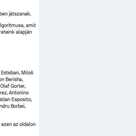
ben játszanak.
lgoritmusa, amit
reteink alapján
 Esteban, Miloš
n Berisha,
laf Gorter,
rez, Antonino
stian Esposito,
ndru Borbei,
e ezen az oldalon