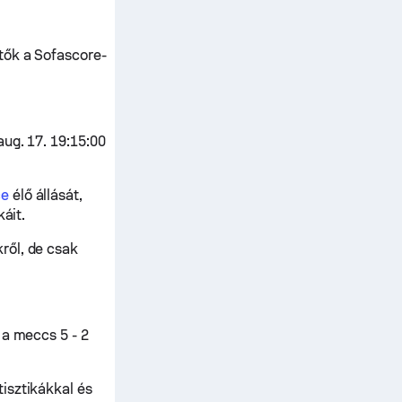
tők a Sofascore-
aug. 17. 19:15:00
ce
élő állását,
áit.
ről, de csak
 a meccs 5 - 2
isztikákkal és