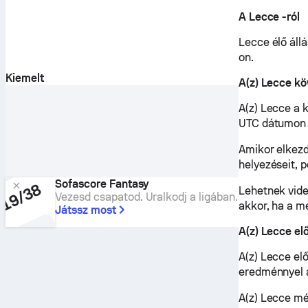
A Lecce -ról
Lecce élő áll
on.
Kiemelt
A(z) Lecce k
A(z) Lecce a 
UTC dátumon a
Amikor elkezd
helyezéseit, p
Sofascore Fantasy
Lehetnek vide
Vezesd csapatod. Uralkodj a ligában.
akkor, ha a m
Játssz most
A(z) Lecce e
A(z) Lecce el
eredménnyel a
A(z) Lecce mé