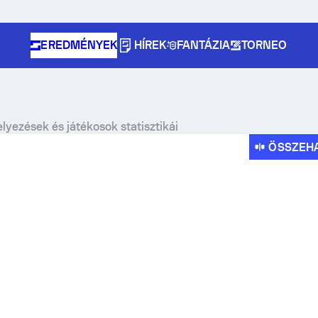
EREDMÉNYEK
HÍREK
FANTÁZIA
TORNEO
lyezések és játékosok statisztikái
ÖSSZEH