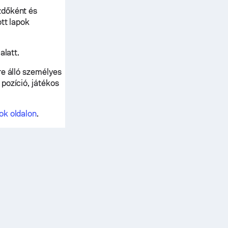
zdőként és
tt lapok
alatt.
re álló személyes
pozíció, játékos
sok oldalon
.