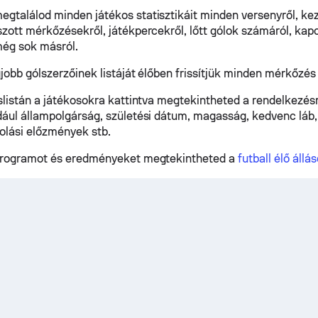
gtalálod minden játékos statisztikáit minden versenyről, ke
szott mérkőzésekről, játékpercekről, lőtt gólok számáról, kapo
még sok másról.
jobb gólszerzőinek listáját élőben frissítjük minden mérkőzés 
oslistán a játékosokra kattintva megtekintheted a rendelkezés
dául állampolgárság, születési dátum, magasság, kedvenc láb, 
zolási előzmények stb.
lprogramot és eredményeket megtekintheted a
futball élő állá