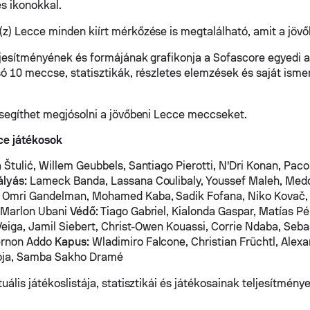
s ikonokkal.
z) Lecce minden kiírt mérkőzése is megtalálható, amit a jövő
ljesítményének és formájának grafikonja a Sofascore egyedi a
só 10 meccse, statisztikák, részletes elemzések és saját isme
 segíthet megjósolni a jövőbeni Lecce meccseket.
ce játékosok
 Štulić, Willem Geubbels, Santiago Pierotti, N'Dri Konan, Paco
lyás:
Lameck Banda, Lassana Coulibaly, Youssef Maleh, Medo
Omri Gandelman, Mohamed Kaba, Sadik Fofana, Niko Kovač, O
 Marlon Ubani
Védő:
Tiago Gabriel, Kialonda Gaspar, Matías Pé
 Veiga, Jamil Siebert, Christ-Owen Kouassi, Corrie Ndaba, Seba
ernon Addo
Kapus:
Wladimiro Falcone, Christian Früchtl, Alexa
oja, Samba Sakho Dramé
uális játékoslistája, statisztikái és játékosainak teljesítmény