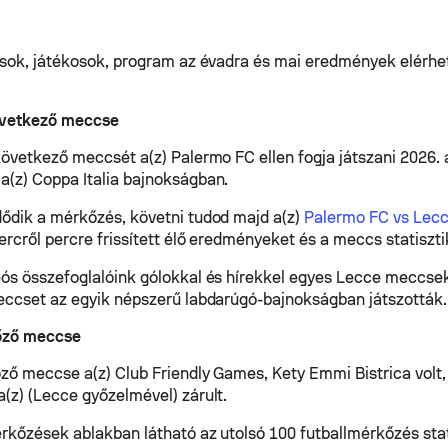
ások, játékosok, program az évadra és mai eredmények elérhe
övetkező meccse
következő meccsét a(z) Palermo FC ellen fogja játszani 2026. 
(z) Coppa Italia bajnokságban.
ődik a mérkőzés, követni tudod majd a(z)
Palermo FC vs Lec
ercről percre frissített élő eredményeket és a meccs statisztik
ós összefoglalóink gólokkal és hírekkel egyes Lecce meccsek
eccset az egyik népszerű labdarúgó-bajnokságban játszották.
lőző meccse
őző meccse a(z) Club Friendly Games, Kety Emmi Bistrica volt,
(z) (Lecce győzelmével) zárult.
rkőzések ablakban látható az utolsó 100 futballmérkőzés stat