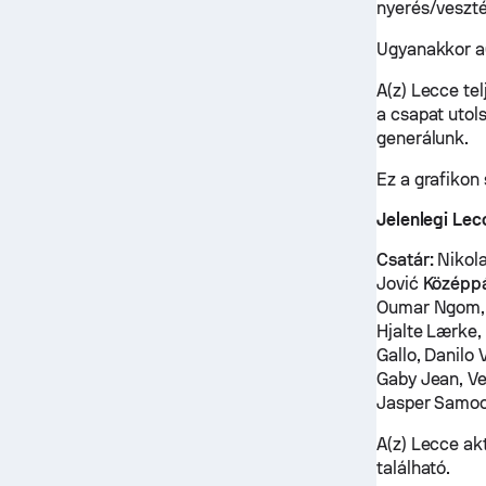
nyerés/veszté
Ugyanakkor a(
A(z) Lecce te
a csapat utol
generálunk.
Ez a grafikon
Jelenlegi Lec
Csatár:
Nikola
Jović
Középpá
Oumar Ngom, 
Hjalte Lærke,
Gallo, Danilo
Gaby Jean, V
Jasper Samo
A(z) Lecce akt
található.