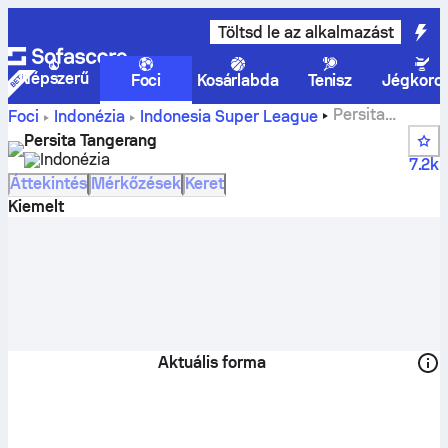
Töltsd le az alkalmazást
Népszerű
Foci
Kosárlabda
Tenisz
Jégkoro
Persita
Foci
Indonézia
Indonesia Super League
Tangerang állások, mérkőzések, helyezések és játékosok
Persita Tangerang
statisztikái
Indonézia
7.2k
Áttekintés
Mérkőzések
Keret
Kiemelt
Aktuális forma