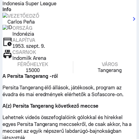
Indonesia Super League
Info
VEZETŐEDZŐ
Carlos Peña
ORSZÁG
Indonézia
ALAPÍTVA
1953. szept. 9.
CSARNOK
Indomilk Arena
FÉRŐHELYEK
VÁROS
15000
Tangerang
A Persita Tangerang -ról
Persita Tangerang élő állások, játékosok, program az
évadra és mai eredmények elérhetők a Sofascore-on.
A(z) Persita Tangerang következő meccse
Lehetnek videós összefoglalóink gólokkal és hírekkel
egyes Persita Tangerang meccsekről, de csak akkor, ha a
meccset az egyik népszerű labdarúgó-bajnokságban
játszották.