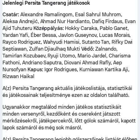
Jelenlegi Persita Tangerang játékosok
Csatár:
Alexandre Ramalingom, Esal Sahrul Muhrom,
Aleksa Andrejić, Ahmad Nur Hardianto, Dafiq Firdaus, Evan
Ajid Tuhuteru
Középpályás:
Hokky Caraka, Pablo Ganet,
Yardan Yafi, Éber Bessa, Javlon Guseynov, Lucas Morais,
Rayco Rodriguez, Wahyudi Hamisi, Sutanto Tan, Rifky Dwi
Septiawan, Zulfan Djiaulhaq Mukti
Védő:
Zalnando,
Tamirlan Kozubaev, Ryuji Utomo, Mario Jardel, Charisma
Fathoni, Andriano Saputra, Diovani Ahmad Rafly, Aep
Nursofyan
Kapus:
Igor Rodrigues, Kurniawan Kartika Aji,
Rizwan Haikal
A(z) Persita Tangerang aktuális játékoslistája, statisztikái
és játékosainak teljesítménye ezen az oldalon található.
Ugyanakkor megtalálod minden játékos statisztikáit
minden versenyről, kezdőként és csereként játszott
mérkőzésekről, játékpercekről, lőtt gólok számáról, kapott
lapok számáról és még sok másról.
A(z) Persita Tangerang legjobb gólszerzőinek listáját élőben