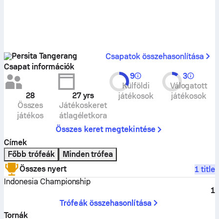
Persita Tangerang
Csapatok összehasonlítása
Csapat információk
9
3
Külföldi
Válogatott
28
27
yrs
játékosok
játékosok
Összes
Játékoskeret
játékos
átlagéletkora
Összes keret megtekintése
Címek
Főbb trófeák
Minden trófea
Összes nyert
1 title
Indonesia Championship
1
Trófeák összehasonlítása
Tornák