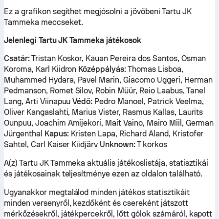
Ez a grafikon segíthet megjósolni a jövőbeni Tartu JK
Tammeka meccseket.
Jelenlegi Tartu JK Tammeka játékosok
Csatár:
Tristan Koskor, Kauan Pereira dos Santos, Osman
Koroma, Karl Kiidron
Középpályás:
Thomas Lisboa,
Muhammed Hydara, Pavel Marin, Giacomo Uggeri, Herman
Pedmanson, Romet Silov, Robin Müür, Reio Laabus, Tanel
Lang, Arti Viinapuu
Védő:
Pedro Manoel, Patrick Veelma,
Oliver Kangaslahti, Marius Vister, Rasmus Kallas, Laurits
Ounpuu, Joachim Amijekori, Mait Vaino, Mairo Miil, German
Jürgenthal
Kapus:
Kristen Lapa, Richard Aland, Kristofer
Sahtel, Carl Kaiser Kiidjärv
Unknown:
T korkos
A(z) Tartu JK Tammeka aktuális játékoslistája, statisztikái
és játékosainak teljesítménye ezen az oldalon található.
Ugyanakkor megtalálod minden játékos statisztikáit
minden versenyről, kezdőként és csereként játszott
mérkőzésekről, játékpercekről, lőtt gólok számáról, kapott