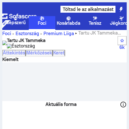
Töltsd le az alkalmazást
Népszerű
Foci
Kosárlabda
Tenisz
Jégkoro
Tartu JK Tammeka
Foci
Észtország
Premium Liiga
állások, mérkőzések, helyezések és játékosok statisztikái
Tartu JK Tammeka
Észtország
6k
Áttekintés
Mérkőzések
Keret
Kiemelt
Aktuális forma