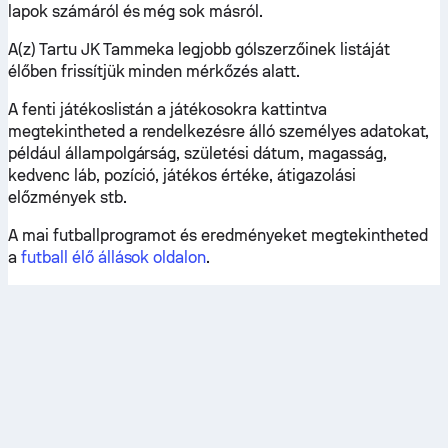
lapok számáról és még sok másról.
A(z) Tartu JK Tammeka legjobb gólszerzőinek listáját
élőben frissítjük minden mérkőzés alatt.
A fenti játékoslistán a játékosokra kattintva
megtekintheted a rendelkezésre álló személyes adatokat,
például állampolgárság, születési dátum, magasság,
kedvenc láb, pozíció, játékos értéke, átigazolási
előzmények stb.
A mai futballprogramot és eredményeket megtekintheted
a
futball élő állások oldalon
.