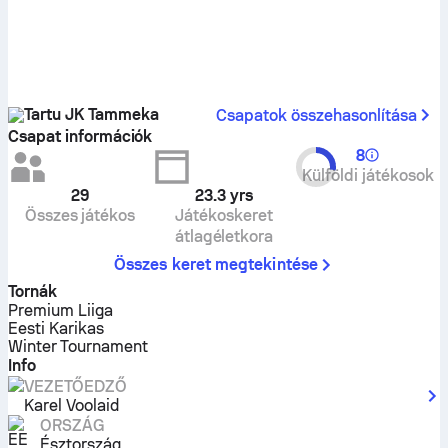
Tartu JK Tammeka
Csapatok összehasonlítása
Csapat információk
8
Külföldi játékosok
29
23.3
yrs
Összes játékos
Játékoskeret
átlagéletkora
Összes keret megtekintése
Tornák
Premium Liiga
Eesti Karikas
Winter Tournament
Info
VEZETŐEDZŐ
Karel Voolaid
ORSZÁG
Észtország