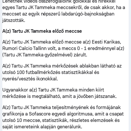
Lehetnek videós összefoglalóink gólokkal és hírekkel
egyes Tartu JK Tammeka meccsekről, de csak akkor, ha a
meccset az egyik népszerű labdarúgó-bajnokságban
játszották.
A(z) Tartu JK Tammeka előző meccse
A(z) Tartu JK Tammeka előző meccse a(z) Eesti Karikas,
Rumori Calcio Tallinn volt, a meccs 0 - 1 eredménnyel a(z)
(Tartu JK Tammeka győzelmével) zárult.
A(z) Tartu JK Tammeka mérkőzések ablakban látható az
utolsó 100 futballmérkőzés statisztikákkal és
nyerés/vesztés ikonokkal.
Ugyanakkor a(z) Tartu JK Tammeka minden kiírt
mérkőzése is megtalálható, amit a jövőben játszanak.
A(z) Tartu JK Tammeka teljesítményének és formájának
grafikonja a Sofascore egyedi algoritmusa, amit a csapat
utolsó 10 meccse, statisztikák, részletes elemzések és
saját ismereteink alapján generálunk.