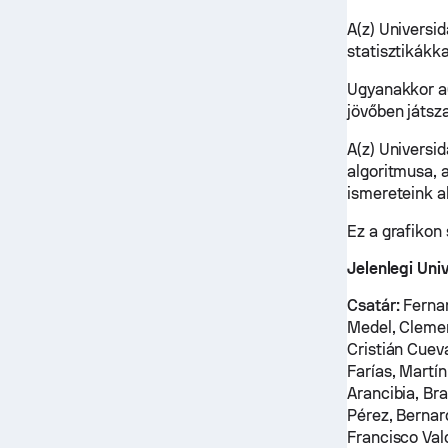
A(z) Universi
statisztikákk
Ugyanakkor a(
jövőben játsz
A(z) Universi
algoritmusa, 
ismereteink a
Ez a grafikon
Jelenlegi Uni
Csatár:
Fernan
Medel, Clemen
Cristián Cuev
Farías, Martí
Arancibia, Br
Pérez, Bernar
Francisco Val