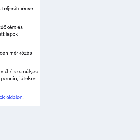
ak teljesítménye
zdőként és
tt lapok
minden mérkőzés
re álló személyes
pozíció, játékos
sok oldalon
.