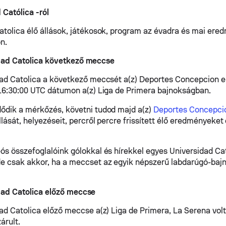
 Católica -ról
atolica élő állások, játékosok, program az évadra és mai ere
n.
idad Catolica következő meccse
dad Catolica a következő meccsét a(z) Deportes Concepcion ell
 16:30:00 UTC dátumon a(z) Liga de Primera bajnokságban.
ődik a mérkőzés, követni tudod majd a(z)
Deportes Concepcio
llását, helyezéseit, percről percre frissített élő eredményeke
ós összefoglalóink gólokkal és hírekkel egyes Universidad Ca
e csak akkor, ha a meccset az egyik népszerű labdarúgó-ba
dad Catolica előző meccse
ad Catolica előző meccse a(z) Liga de Primera, La Serena volt,
árult.