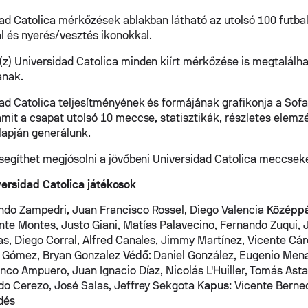
dad Catolica mérkőzések ablakban látható az utolsó 100 futb
al és nyerés/vesztés ikonokkal.
z) Universidad Catolica minden kiírt mérkőzése is megtalálha
anak.
dad Catolica teljesítményének és formájának grafikonja a Sof
amit a csapat utolsó 10 meccse, statisztikák, részletes elemz
lapján generálunk.
 segíthet megjósolni a jövőbeni Universidad Catolica meccseke
versidad Catolica játékosok
do Zampedri, Juan Francisco Rossel, Diego Valencia
Középpá
te Montes, Justo Giani, Matías Palavecino, Fernando Zuqui, J
as, Diego Corral, Alfred Canales, Jimmy Martínez, Vicente Cá
n Gómez, Bryan Gonzalez
Védő:
Daniel González, Eugenio Mena
anco Ampuero, Juan Ignacio Díaz, Nicolás L'Huiller, Tomás Ast
do Cerezo, José Salas, Jeffrey Sekgota
Kapus:
Vicente Berned
dés