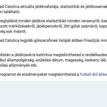
ad Catolica aktuális játékoslistája, statisztikái és játékosain
n található.
gtalálod minden játékos statisztikáit minden versenyről, ke
szott mérkőzésekről, játékpercekről, lőtt gólok számáról, kapo
még sok másról.
dad Catolica legjobb gólszerzőinek listáját élőben frissítjük 
oslistán a játékosokra kattintva megtekintheted a rendelkezés
dául állampolgárság, születési dátum, magasság, kedvenc láb, 
zolási előzmények stb.
lprogramot és eredményeket megtekintheted a
futball élő állá