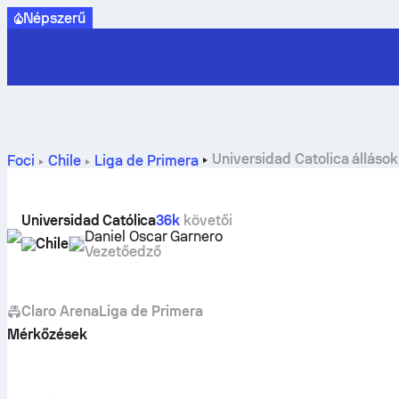
Népszerű
Universidad Catolica állások
Foci
Chile
Liga de Primera
Universidad Católica
36k
követői
Daniel Oscar Garnero
Chile
Vezetőedző
Claro Arena
Liga de Primera
Mérkőzések