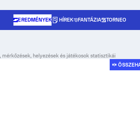
EREDMÉNYEK
HÍREK
FANTÁZIA
TORNEO
, mérkőzések, helyezések és játékosok statisztikái
ÖSSZEH