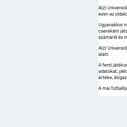
A(z) Universid
ezen az oldalo
Ugyanakkor me
csereként ját
számáról és 
A(z) Universi
alatt.
A fenti játék
adatokat, pél
értéke, átiga
A mai futbal