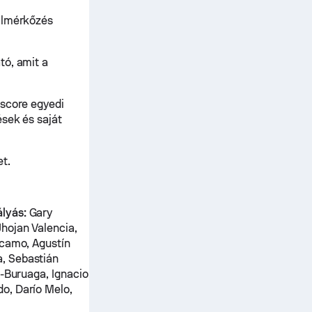
allmérkőzés
tó, amit a
ascore egyedi
ések és saját
t.
lyás:
Gary
hojan Valencia,
rcamo, Agustín
, Sebastián
a-Buruaga, Ignacio
o, Darío Melo,