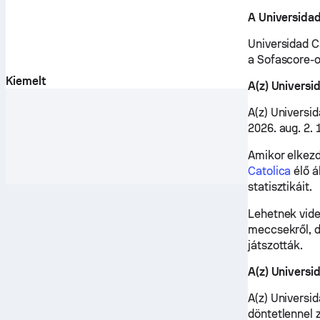
A Universidad
Universidad C
a Sofascore-o
Kiemelt
A(z) Univers
A(z) Universi
2026. aug. 2.
Amikor elkezd
Catolica
élő á
statisztikáit.
Lehetnek vide
meccsekről, d
játszották.
A(z) Universi
A(z) Universid
döntetlennel z