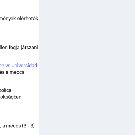
dmények elérhetők
en fogja játszani
n vs Universidad
t és a meccs
tolica
jnokságban
 a meccs (3 - 3)