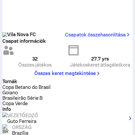
Vila Nova FC
Csapatok összehasonlítása
Csapat információk
32
27.7
yrs
Összes játékos
Játékoskeret átlagéletkora
Összes keret megtekintése
Tornák
Copa Betano do Brasil
Goiano
Brasileirão Série B
Copa Verde
Info
VEZETŐEDZŐ
Guto Ferreira
ORSZÁG
Brazília