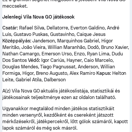
meccseket.
Jelenlegi Vila Nova GO játékosok
Csatár:
Rafael Silva, Dellatorre, Everton Galdino, André
Luís, Gustavo Puskas, Gustavinho, Caique Jesus
Középpályás:
Janderson, Marquinhos Gabriel, Higor
Meritão, João Vieira, Willian Maranhão, Dodô, Bruno Xavier,
Nathan Camargo, Emerson Urso, Enzo, Ryan Lima, Dudu
Dos Santos
Védő:
Igor Cariús, Hayner, Caio Marcelo,
Douglas Mendes, Tiago Pagnussat, Anderson, Willian
Formiga, Higor, Breno Augusto, Alex Ramiro
Kapus:
Helton
Leite, Gabriel Atila, Dalberson
A(z) Vila Nova GO aktuális játékoslistája, statisztikái és
játékosainak teljesítménye ezen az oldalon található.
Ugyanakkor megtalálod minden játékos statisztikáit
minden versenyről, kezdőként és csereként játszott
mérkőzésekről, játékpercekről, lőtt gólok számáról, kapott
lapok számáról és még sok másról.