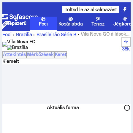
Töltsd le az alkalmazást
Népszerű
Foci
Kosárlabda
Tenisz
Jégkoro
Vila Nova GO állások,
Foci
Brazília
Brasileirão Série B
mérkőzések, helyezések és játékosok statisztikái
Vila Nova FC
Brazília
38k
Áttekintés
Mérkőzések
Keret
Kiemelt
Aktuális forma