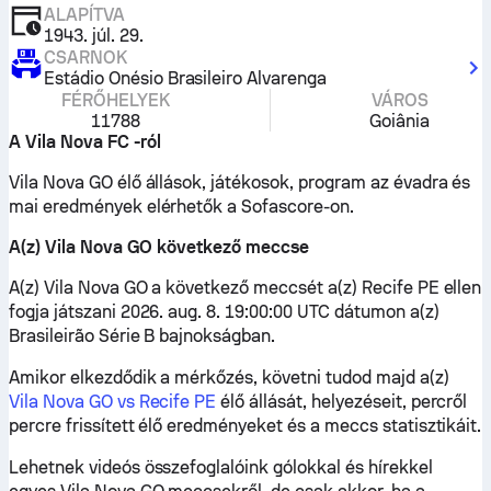
ALAPÍTVA
1943. júl. 29.
CSARNOK
Estádio Onésio Brasileiro Alvarenga
FÉRŐHELYEK
VÁROS
11788
Goiânia
A Vila Nova FC -ról
Vila Nova GO élő állások, játékosok, program az évadra és
mai eredmények elérhetők a Sofascore-on.
A(z) Vila Nova GO következő meccse
A(z) Vila Nova GO a következő meccsét a(z) Recife PE ellen
fogja játszani 2026. aug. 8. 19:00:00 UTC dátumon a(z)
Brasileirão Série B bajnokságban.
Amikor elkezdődik a mérkőzés, követni tudod majd a(z)
Vila Nova GO vs Recife PE
élő állását, helyezéseit, percről
percre frissített élő eredményeket és a meccs statisztikáit.
Lehetnek videós összefoglalóink gólokkal és hírekkel