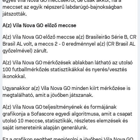
egyes Vila Nova GO meccsekről, de csak akkor, ha a
meccset az egyik népszerű labdarúgó-bajnokságban
játszották.
A(z) Vila Nova GO előző meccse
A(z) Vila Nova GO előző meccse a(z) Brasileirão Série B, CR
Brasil AL volt, a meccs 2 - 0 eredménnyel a(z) (CR Brasil AL
győzelmével) zárult.
A(z) Vila Nova GO mérkőzések ablakban látható az utolsó
100 futballmérkőzés statisztikákkal és nyerés/vesztés
ikonokkal.
Ugyanakkor a(z) Vila Nova GO minden kiírt mérkőzése is
megtalálható, amit a jövőben játszanak.
A(z) Vila Nova GO teljesítményének és formájának
grafikonja a Sofascore egyedi algoritmusa, amit a csapat
utolsó 10 meccse, statisztikák, részletes elemzések és
saját ismereteink alapján generálunk.
Ez a grafikon segíthet megjósolni a jövőbeni Vila Nova GO