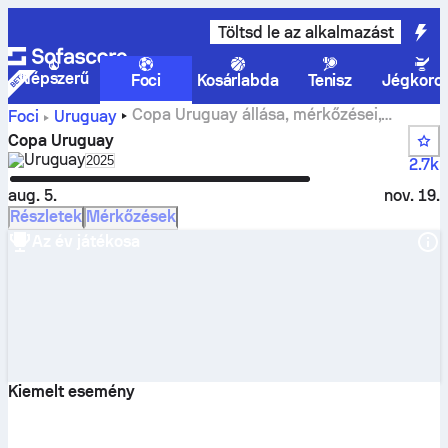
Töltsd le az alkalmazást
Népszerű
Foci
Kosárlabda
Tenisz
Jégkoro
Copa Uruguay állása, mérkőzései,
Foci
Uruguay
eredményei és statisztikái
Copa Uruguay
Uruguay
Select season in unique tournament header
2025
2.7k
aug. 5.
nov. 19.
Részletek
Mérkőzések
Az év játékosa
Kiemelt esemény