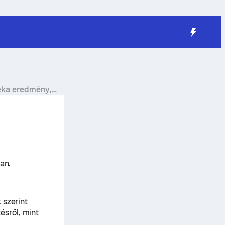
jeka eredmény,
an.
 szerint
ésről, mint