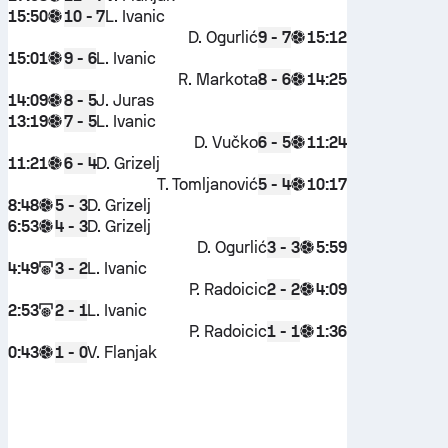
15:50
L. Ivanic
10 - 7
D. Ogurlić
15:12
9 - 7
15:01
L. Ivanic
9 - 6
R. Markota
14:25
8 - 6
14:09
J. Juras
8 - 5
13:19
L. Ivanic
7 - 5
D. Vučko
11:24
6 - 5
11:21
D. Grizelj
6 - 4
T. Tomljanović
10:17
5 - 4
8:48
D. Grizelj
5 - 3
6:53
D. Grizelj
4 - 3
D. Ogurlić
5:59
3 - 3
4:49
L. Ivanic
3 - 2
P. Radoicic
4:09
2 - 2
2:53
L. Ivanic
2 - 1
P. Radoicic
1:36
1 - 1
0:43
V. Flanjak
1 - 0