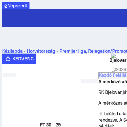
Népszerű
Kézilabda
Horvátország
Premijer liga, Relegation/Promo
program, statisztikák és összehasonlítás
KEDVENC
Bjelovar
2026.
Kezdő Feláll
A mérkőzésrő
RK Bjelovar já
A mérkőzés a
Itt találod a
rendezve. A S
FT
30 - 29
például: