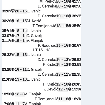
M. Perkov
41:59
20 - 18
D. Černeka
40:56
20 - 17
39:07
L. Ivanic
20 - 16
D. Černeka
38:25
19 - 16
36:29
M. Kozić
19 - 15
T. Tomljanović
35:50
18 - 15
35:41
L. Ivanic
18 - 14
33:07
D. Grizelj
17 - 14
31:14
V. Flanjak
16 - 14
P. Radoicic
30:47
15 - 14
HT
15 - 13
29:33
L. Ivanic
15 - 13
D. Černeka
26:52
14 - 13
F. Krstić
23:59
14 - 12
23:26
D. Grizelj
14 - 11
D. Černeka
22:35
13 - 11
21:43
L. Ivanic
13 - 10
F. Krstić
20:45
12 - 10
K. Devčić
19:34
12 - 9
18:58
V. Flanjak
12 - 8
T. Tomljanović
18:24
11 - 8
17:08
V. Flanjak
11 - 7