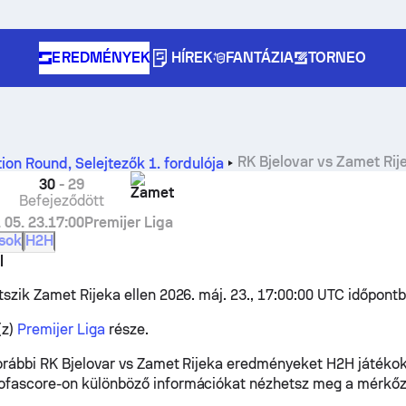
EREDMÉNYEK
HÍREK
FANTÁZIA
TORNEO
RK Bjelovar vs Zamet Ri
tion Round
,
Selejtezők 1. fordulója
30
-
29
Zamet
Befejeződött
 05. 23.
17:00
Premijer Liga
ások
H2H
l
tszik Zamet Rijeka ellen 2026. máj. 23., 17:00:00 UTC időpontb
(z)
Premijer Liga
része.
 korábbi RK Bjelovar vs Zamet Rijeka eredményeket H2H játékok
ofascore-on különböző információkat nézhetsz meg a mérkőz