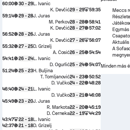
60:00
L. Ivanic
30 - 29
K. Devčić
59:35
29 - 29
Meccs ré
59:14
J. Juras
29 - 28
Részlete
M. Perkov
58:41
28 - 28
Játékoso
K. Devčić
57:02
28 - 27
Egymás e
56:52
J. Juras
28 - 26
Csapato
K. Devčić
56:07
27 - 26
Aktuális
55:32
D. Grizelj
27 - 25
A Sofas
A. Ćosić
54:54
26 - 25
megnyer
54:41
L. Ivanic
26 - 24
D. Ogurlić
54:07
25 - 24
Minden más é
51:24
H. Buljina
25 - 23
T. Tomljanović
50:52
24 - 23
D. Vučko
48:28
24 - 22
46:40
L. Ivanic
24 - 21
D. Vučko
46:08
23 - 21
45:49
J. Juras
23 - 20
R. Markota
45:19
22 - 20
D. Černeka
44:29
22 - 19
43:47
L. Ivanic
22 - 18
42:37
D. Grizelj
21 - 18