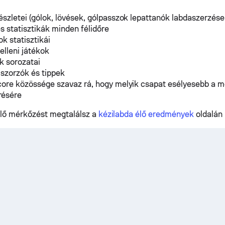
szletei (gólok, lövések, gólpasszok lepattanók labdaszerzése
s statisztikák minden félidőre
k statisztikái
lleni játékok
k sorozatai
 szorzók és tippek
core közössége szavaz rá, hogy melyik csapat esélyesebb a 
ésére
lő mérkőzést megtalálsz a
kézilabda élő eredmények
oldalán