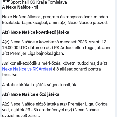
Sport hall OS Kralja Tomislava
A Nexe Našice -ról
Nexe Našice állások, program és rangsorolások minden
kézilabda-bajnokságból, amin a(z) Nexe Našice játszott.
A(z) Nexe Našice következő játéka
A(z) Nexe Našice a következő meccsét 2026. szept. 12.
19:00:00 UTC dátumon a(z) RK Ardiaei ellen fogja játszani
a(z) Premijer Liga bajnokságban.
Amikor elkezdődik a mérkőzés, követni tudod majd a(z)
Nexe Našice vs RK Ardiaei
élő állását pontról pontra
frissítve.
A statisztikákat a játék végén frissítjük.
A(z) Nexe Našice előző játéka
A(z) Nexe Našice előző játéka a(z) Premijer Liga, Gorica
volt, a játék 23 - 34 eredménnyel a(z) (Nexe Našice
győzelmével) zárult.