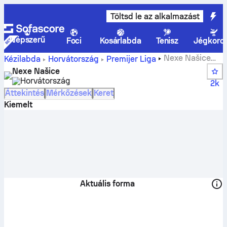
Töltsd le az alkalmazást
Népszerű
Foci
Kosárlabda
Tenisz
Jégkoro
Nexe Našice
Kézilabda
Horvátország
Premijer Liga
eredmények, program és rangsorolások
Nexe Našice
Horvátország
2k
Áttekintés
Mérkőzések
Keret
Kiemelt
Aktuális forma