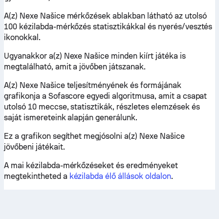
A(z) Nexe Našice mérkőzések ablakban látható az utolsó
100 kézilabda-mérkőzés statisztikákkal és nyerés/vesztés
ikonokkal.
Ugyanakkor a(z) Nexe Našice minden kiírt játéka is
megtalálható, amit a jövőben játszanak.
A(z) Nexe Našice teljesítményének és formájának
grafikonja a Sofascore egyedi algoritmusa, amit a csapat
utolsó 10 meccse, statisztikák, részletes elemzések és
saját ismereteink alapján generálunk.
Ez a grafikon segíthet megjósolni a(z) Nexe Našice
jövőbeni játékait.
A mai kézilabda-mérkőzéseket és eredményeket
megtekintheted a
kézilabda élő állások oldalon
.