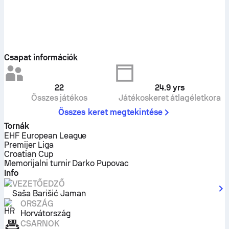
Csapat információk
22
24.9
yrs
Összes játékos
Játékoskeret átlagéletkora
Összes keret megtekintése
Tornák
EHF European League
Premijer Liga
Croatian Cup
Memorijalni turnir Darko Pupovac
Info
VEZETŐEDZŐ
Saša Barišić Jaman
ORSZÁG
Horvátország
CSARNOK