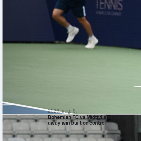
2026. aug. 6.
Bohemian FC vs Midtjylland: clinical
away win built on control