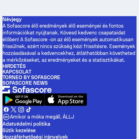
Névjegy
A Sofascore élő eredmények élő eseményei és fontos
információkat nyújtanak. Kövesd kedvenc csapataidat
élőben! A Sofascore -on az élő események automatikusan
frissülnek, ezért nincs szükség kézi frissítésre. Események
hozzáadásával a kedvencekhez, átláthatóbban követheted
a mérkőzéseket, az eredményeket és a statisztikákat.
HIRDETÉS
KAPCSOLAT
TORNEO BY SOFASCORE
SOFASCORE NEWS
Amikor a móka megáll, ÁLLJ
Adatvédelmi politika
Sütik kezelése
Hozzáférhetőségi irányelvek