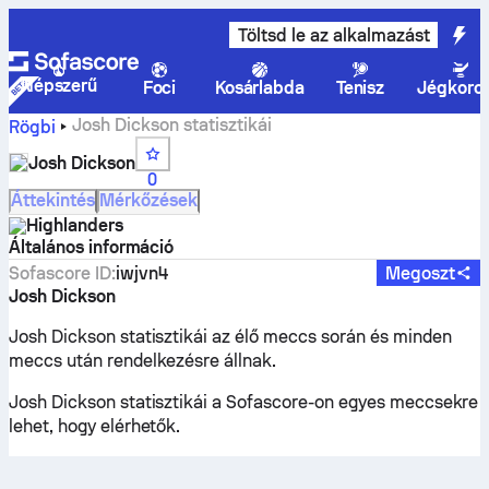
Töltsd le az alkalmazást
Népszerű
Foci
Kosárlabda
Tenisz
Jégkoro
Josh Dickson statisztikái
Rögbi
Josh Dickson
0
Áttekintés
Mérkőzések
Highlanders
Általános információ
Sofascore ID
:
iwjvn4
Megoszt
Josh Dickson
Josh Dickson statisztikái az élő meccs során és minden
meccs után rendelkezésre állnak.
Josh Dickson statisztikái a Sofascore-on egyes meccsekre
lehet, hogy elérhetők.