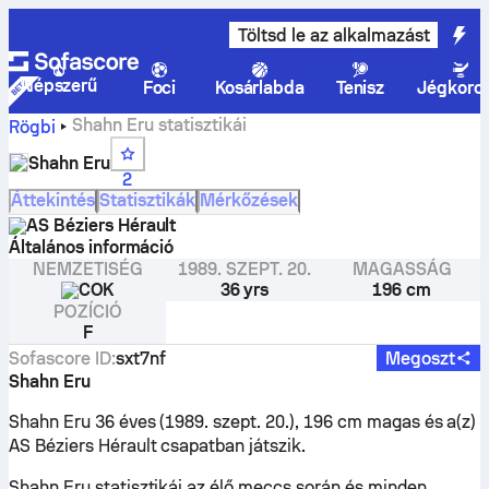
Töltsd le az alkalmazást
Népszerű
Foci
Kosárlabda
Tenisz
Jégkoro
Shahn Eru statisztikái
Rögbi
Shahn Eru
2
Áttekintés
Statisztikák
Mérkőzések
AS Béziers Hérault
Általános információ
NEMZETISÉG
1989. SZEPT. 20.
MAGASSÁG
COK
36 yrs
196 cm
POZÍCIÓ
F
Sofascore ID
:
sxt7nf
Megoszt
Shahn Eru
Shahn Eru 36 éves (1989. szept. 20.), 196 cm magas és a(z)
AS Béziers Hérault csapatban játszik.
Shahn Eru statisztikái az élő meccs során és minden