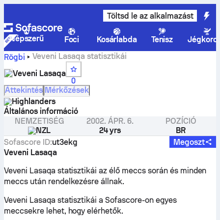
Töltsd le az alkalmazást
Népszerű
Foci
Kosárlabda
Tenisz
Jégkoro
Veveni Lasaqa statisztikái
Rögbi
Veveni Lasaqa
0
Áttekintés
Mérkőzések
Highlanders
Általános információ
NEMZETISÉG
2002. ÁPR. 6.
POZÍCIÓ
NZL
24 yrs
BR
Sofascore ID
:
ut3ekg
Megoszt
Veveni Lasaqa
Veveni Lasaqa statisztikái az élő meccs során és minden
meccs után rendelkezésre állnak.
Veveni Lasaqa statisztikái a Sofascore-on egyes
meccsekre lehet, hogy elérhetők.