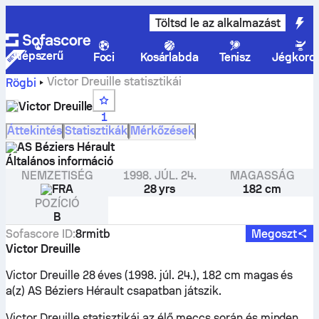
Töltsd le az alkalmazást
Népszerű
Foci
Kosárlabda
Tenisz
Jégkoro
Victor Dreuille statisztikái
Rögbi
Victor Dreuille
1
Áttekintés
Statisztikák
Mérkőzések
AS Béziers Hérault
Általános információ
NEMZETISÉG
1998. JÚL. 24.
MAGASSÁG
FRA
28 yrs
182 cm
POZÍCIÓ
B
Sofascore ID
:
8rmitb
Megoszt
Victor Dreuille
Victor Dreuille 28 éves (1998. júl. 24.), 182 cm magas és
a(z) AS Béziers Hérault csapatban játszik.
Victor Dreuille statisztikái az élő meccs során és minden