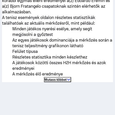
korábbi egymás elleni eredményei a(z)
Edoardo Eremin
és
a(z)
Bjorn Fratangelo
csapatoknak szintén elérhetők az
alkalmazásban.
A tenisz események oldalon részletes statisztikák
találhatóak az aktuális mérkőzésről, mint például:
Minden játékos nyerési esélye, amely segít
megjósolni a győztest
Az egyes játékosok dominanciája a mérkőzés során a
tenisz teljesítmény grafikonon látható
Felület típusa
Részletes statisztika minden készlethez
A játékosok közötti összes H2H mérkőzés és azok
eredményei
A mérkőzés élő eredménye
Mutass többet