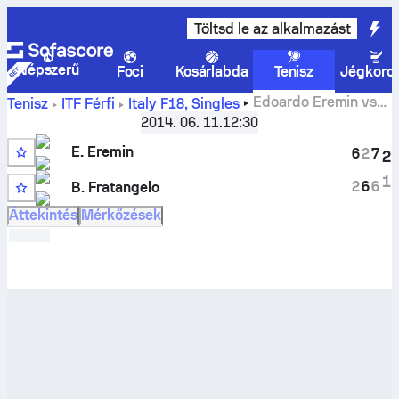
Töltsd le az alkalmazást
Népszerű
Foci
Kosárlabda
Tenisz
Jégkoro
Edoardo Eremin
vs
Tenisz
ITF Férfi
Italy F18, Singles
Bjorn Fratangelo
élő eredmények és H2H eredmények
2014. 06. 11.
12:30
E. Eremin
6
2
7
2
1
2
6
6
B. Fratangelo
Áttekintés
Mérkőzések