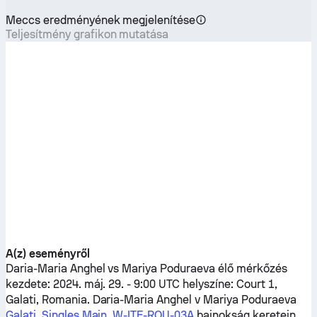
Meccs eredményének megjelenítése
Teljesítmény grafikon mutatása
A(z) eseményről
Daria-Maria Anghel
vs
Mariya Poduraeva
élő mérkőzés
kezdete: 2024. máj. 29. - 9:00 UTC helyszíne: Court 1,
Galati, Romania.
Daria-Maria Anghel
v
Mariya Poduraeva
Galati, Singles Main, W-ITF-ROU-03A
bajnokság keretein