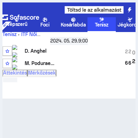
Töltsd le az alkalmazást
Népszerű
Foci
Kosárlabda
Tenisz
Jégkoro
Tenisz
ITF Női
Galati, Singles Main, W-ITF-ROU-03A
,
Legjobb 32
2024. 05. 29.
9:00
Daria-Maria Anghel
vs
Mariya Poduraeva
élő eredmények
D. Anghel
és H2H eredmények
2
2
0
2
6
6
M. Poduraeva
Áttekintés
Mérkőzések