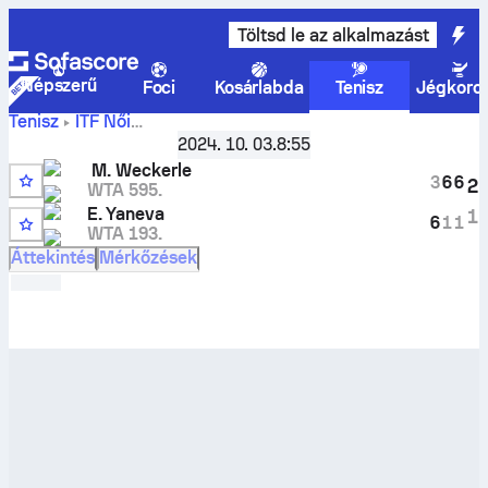
Töltsd le az alkalmazást
Népszerű
Foci
Kosárlabda
Tenisz
Jégkoro
Tenisz
ITF Női
Marie
Slovakia 06, Women Singles
2024. 10. 03.
,
Nyolcaddöntő
8:55
Weckerle
vs
Elizara Yaneva
élő eredmények és H2H
M. Weckerle
3
6
6
2
eredmények
WTA 595.
4
E. Yaneva
1
6
1
1
WTA 193.
Áttekintés
Mérkőzések