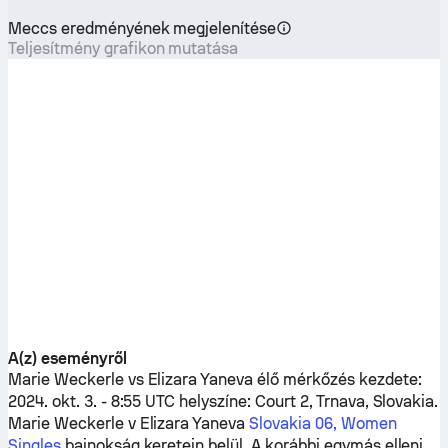
Meccs eredményének megjelenítése
Teljesítmény grafikon mutatása
A(z) eseményről
Marie Weckerle
vs
Elizara Yaneva
élő mérkőzés kezdete:
2024. okt. 3. - 8:55 UTC helyszíne: Court 2, Trnava, Slovakia.
Marie Weckerle
v
Elizara Yaneva
Slovakia 06, Women
Singles
bajnokság keretein belül. A korábbi egymás elleni