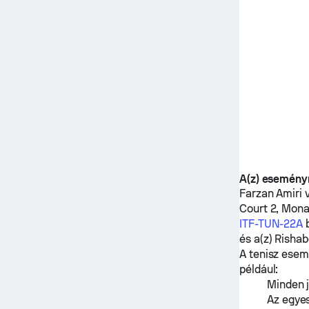
A(z) esemény
Farzan Amiri
Court 2, Monas
ITF-TUN-22A
b
és a(z)
Risha
A tenisz esem
például:
Minden j
Az egyes