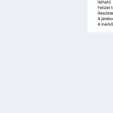
látható
Felület 
Részlete
A játék
A mérkő