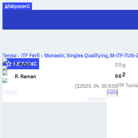
Népszerű
Tenisz
ITF Férfi
Monastir, Singles Qualifying, M-ITF-TUN
KEDVENC
F. Amiri
2
0
0
2
6
6
R. Raman
ITF Tuni
2023. 04. 30.
9:00
H2H