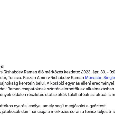
ről
vs
Rishabdev Raman
élő mérkőzés kezdete: 2023. ápr. 30. - 9:
tir, Tunisia.
Farzan Amiri
v
Rishabdev Raman
Monastir, Single
ajnokság keretein belül. A korábbi egymás elleni eredményei
bdev Raman
csapatoknak szintén elérhetők az alkalmazásban.
ények oldalon részletes statisztikák találhatóak az aktuális 
átékos nyerési esélye, amely segít megjósolni a győztest
 játékosok dominanciája a mérkőzés során a tenisz teljesítm