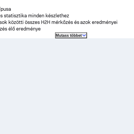
típusa
s statisztika minden készlethez
osok közötti összes H2H mérkőzés és azok eredményei
zés élő eredménye
Mutass többet