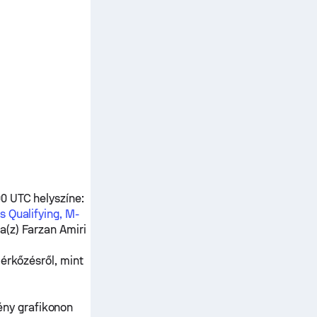
00 UTC helyszíne:
s Qualifying, M-
 a(z)
Farzan Amiri
mérkőzésről, mint
ény grafikonon