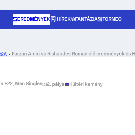
EREDMÉNYEK
HÍREK
FANTÁZIA
TORNEO
Farzan Amiri
vs
Rishabdev Raman
élő eredmények és 
-22A
sia F22, Men Singles
2. pálya
Kültéri kemény