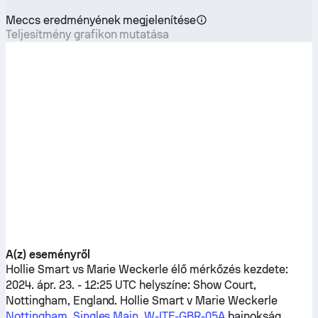
Meccs eredményének megjelenítése
Teljesítmény grafikon mutatása
A(z) eseményről
Hollie Smart
vs
Marie Weckerle
élő mérkőzés kezdete:
2024. ápr. 23. - 12:25 UTC helyszíne: Show Court,
Nottingham, England.
Hollie Smart
v
Marie Weckerle
Nottingham, Singles Main, W-ITF-GBR-05A
bajnokság