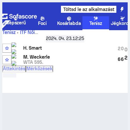
Töltsd le az alkalmazást
Népszerű
Foci
Kosárlabda
Tenisz
Jégkoro
Tenisz
ITF Női
Nottingham, Singles Main, W-ITF-GBR-05A
,
Legjobb 32
2024. 04. 23.
12:25
Hollie Smart
vs
Marie Weckerle
élő eredmények és H2H
H. Smart
eredmények
2
0
0
M. Weckerle
2
6
6
WTA 595.
Áttekintés
Mérkőzések