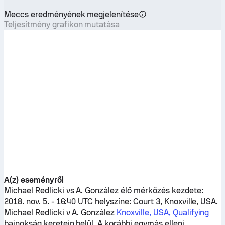
Meccs eredményének megjelenítése
Teljesítmény grafikon mutatása
A(z) eseményről
Michael Redlicki
vs
A. González
élő mérkőzés kezdete:
2018. nov. 5. - 16:40 UTC helyszíne: Court 3, Knoxville, USA.
Michael Redlicki
v
A. González
Knoxville, USA, Qualifying
bajnokság keretein belül. A korábbi egymás elleni