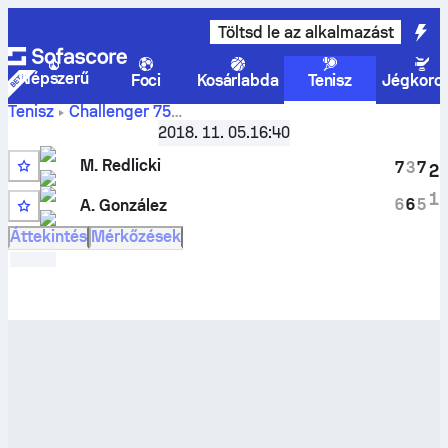
Töltsd le az alkalmazást
Népszerű
Foci
Kosárlabda
Tenisz
Jégkoro
Tenisz
Challenger
75
Michael Redlicki
Knoxville, USA, Qualifying
2018. 11. 05.
,
Selejtező
16:40
vs
A. González
élő eredmények és H2H eredmények
M. Redlicki
7
3
7
2
1
6
6
5
A. González
Áttekintés
Mérkőzések