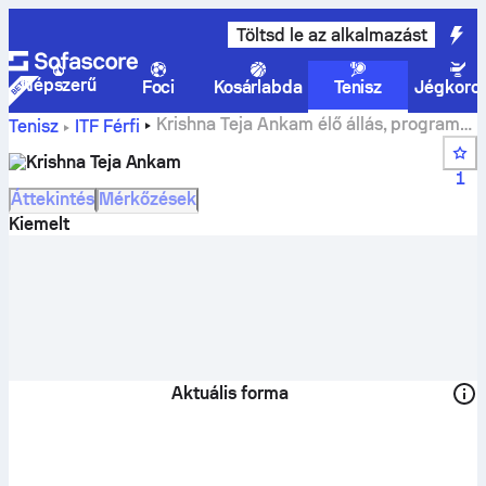
Töltsd le az alkalmazást
Népszerű
Foci
Kosárlabda
Tenisz
Jégkoro
Krishna Teja Ankam élő állás, program
Tenisz
ITF Férfi
és eredmények
Krishna Teja Ankam
1
Áttekintés
Mérkőzések
Kiemelt
Aktuális forma