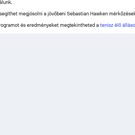
álunk.
 segíthet megjósolni a jövőbeni Sebastian Hawken mérkőzések
programot és eredményeket megtekintheted a
tenisz élő állás