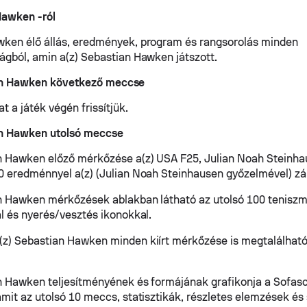
Hawken -ról
ken élő állás, eredmények, program és rangsorolás minden
ágból, amin a(z) Sebastian Hawken játszott.
an Hawken következő meccse
at a játék végén frissítjük.
an Hawken utolsó meccse
n Hawken előző mérkőzése a(z) USA F25, Julian Noah Steinhau
0 eredménnyel a(z) (Julian Noah Steinhausen győzelmével) zár
n Hawken mérkőzések ablakban látható az utolsó 100 tenisz
al és nyerés/vesztés ikonokkal.
z) Sebastian Hawken minden kiírt mérkőzése is megtalálható
n Hawken teljesítményének és formájának grafikonja a Sofas
amit az utolsó 10 meccs, statisztikák, részletes elemzések és