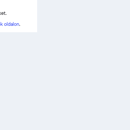
et.
ok oldalon
.