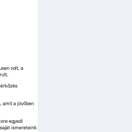
sen volt, a
ult.
mérkőzés
, amit a jövőben
core egyedi
 saját ismereteink