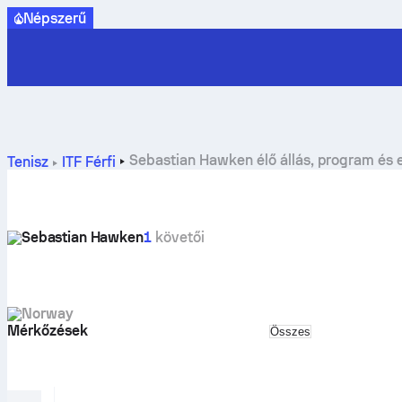
Népszerű
Sebastian Hawken élő állás, program és
Tenisz
ITF Férfi
Sebastian Hawken
1
követői
Norway
Mérkőzések
Select match type
Összes