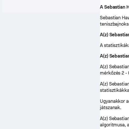
A Sebastian 
Sebastian Haw
teniszbajnoks
A(z) Sebasti
A statisztikák
A(z) Sebasti
A(z) Sebastia
mérkőzés 2 - 
A(z) Sebastia
statisztikákk
Ugyanakkor a(
játszanak.
A(z) Sebastia
algoritmusa, 