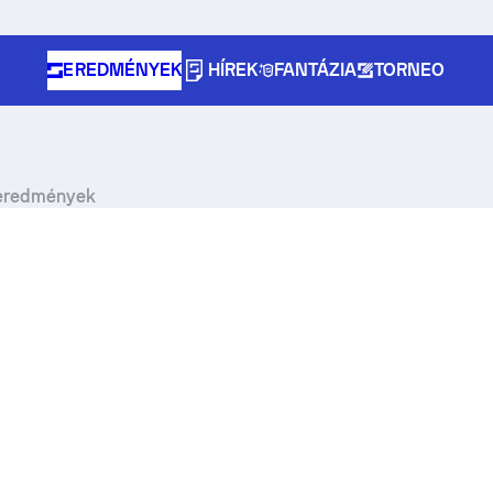
EREDMÉNYEK
HÍREK
FANTÁZIA
TORNEO
 eredmények