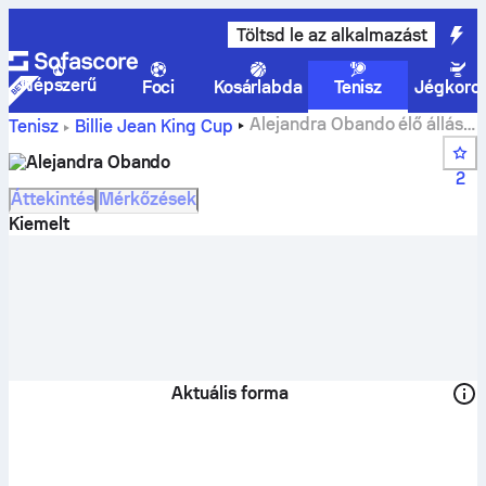
Töltsd le az alkalmazást
Népszerű
Foci
Kosárlabda
Tenisz
Jégkoro
Alejandra Obando élő állás,
Tenisz
Billie Jean King Cup
program és eredmények
Alejandra Obando
2
Áttekintés
Mérkőzések
Kiemelt
Aktuális forma