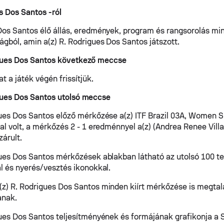
s Dos Santos -ról
Dos Santos élő állás, eredmények, program és rangsorolás mi
ágból, amin a(z) R. Rodrigues Dos Santos játszott.
igues Dos Santos következő meccse
at a játék végén frissítjük.
gues Dos Santos utolsó meccse
gues Dos Santos előző mérkőzése a(z) ITF Brazil 03A, Women S
al volt, a mérkőzés 2 - 1 eredménnyel a(z) (Andrea Renee Villa
zárult.
gues Dos Santos mérkőzések ablakban látható az utolsó 100 
al és nyerés/vesztés ikonokkal.
z) R. Rodrigues Dos Santos minden kiírt mérkőzése is megtalá
anak.
gues Dos Santos teljesítményének és formájának grafikonja a 