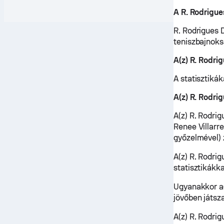
A R. Rodrigue
R. Rodrigues 
teniszbajnoks
A(z) R. Rodr
A statisztikák
A(z) R. Rodri
A(z) R. Rodri
Renee Villarre
győzelmével) 
A(z) R. Rodri
statisztikákk
Ugyanakkor a(
jövőben játsz
A(z) R. Rodri