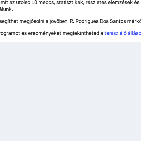
amit az utolsó 10 meccs, statisztikák, részletes elemzések és
álunk.
 segíthet megjósolni a jövőbeni R. Rodrigues Dos Santos mérk
programot és eredményeket megtekintheted a
tenisz élő állás