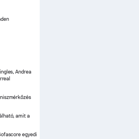
nden
ingles, Andrea
rreal
teniszmérkőzés
lható, amit a
Sofascore egyedi