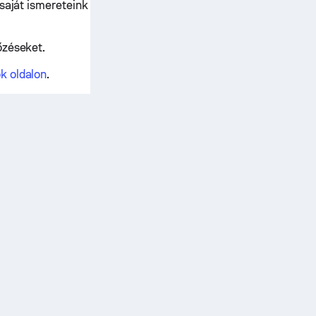
 saját ismereteink
őzéseket.
ok oldalon
.