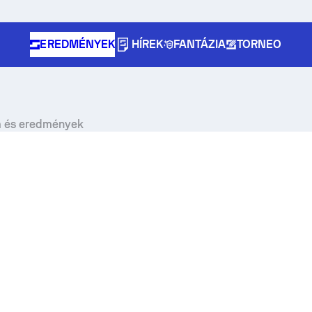
EREDMÉNYEK
HÍREK
FANTÁZIA
TORNEO
am és eredmények