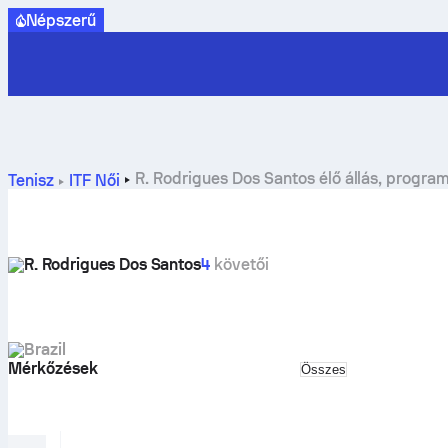
Népszerű
R. Rodrigues Dos Santos élő állás, progr
Tenisz
ITF Női
R. Rodrigues Dos Santos
4
követői
Brazil
Mérkőzések
Select match type
Összes