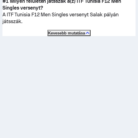
#1 Milyen felületen játsszák a(z) ITF Tunisia F12 Men
Singles versenyt?
A ITF Tunisia F12 Men Singles versenyt
Salak
pályán
játsszák.
Kevesebb mutatása