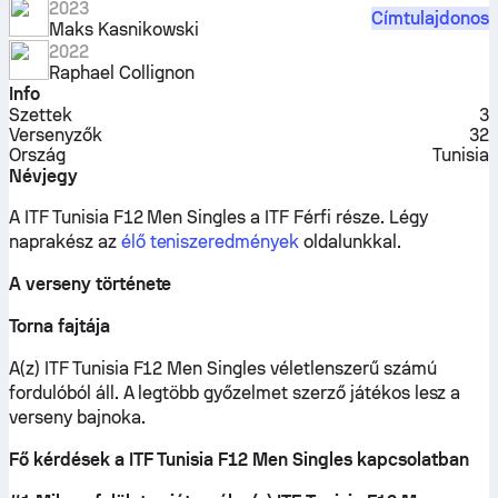
2023
Címtulajdonos
Maks Kasnikowski
2022
Raphael Collignon
Info
Szettek
3
Versenyzők
32
Ország
Tunisia
Névjegy
A ITF Tunisia F12 Men Singles a ITF Férfi része.
Légy
naprakész az
élő teniszeredmények
oldalunkkal.
A verseny története
Torna fajtája
A(z) ITF Tunisia F12 Men Singles véletlenszerű számú
fordulóból áll. A legtöbb győzelmet szerző játékos lesz a
verseny bajnoka.
Fő kérdések a ITF Tunisia F12 Men Singles kapcsolatban