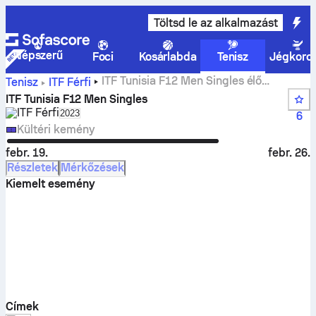
Töltsd le az alkalmazást
Népszerű
Foci
Kosárlabda
Tenisz
Jégkoro
ITF Tunisia F12 Men Singles élő
Tenisz
ITF Férfi
eredmények, eredmények és mérkőzések
ITF Tunisia F12 Men Singles
ITF Férfi
Select season in unique tournament header
2023
6
Kültéri kemény
febr. 19.
febr. 26.
Részletek
Mérkőzések
Kiemelt esemény
Címek