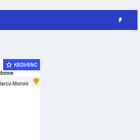
KEDVENC
jdonos
Marco Moroni