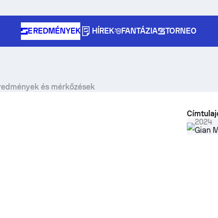
EREDMÉNYEK
HÍREK
FANTÁZIA
TORNEO
, eredmények és mérkőzések
Címtula
2024
Gian 