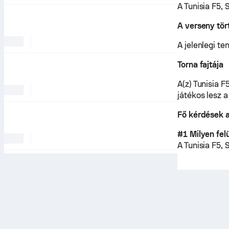
A Tunisia F5, 
A verseny tör
A jelenlegi t
Torna fajtája
A(z) Tunisia F
játékos lesz 
Fő kérdések a
#1 Milyen felü
A Tunisia F5,