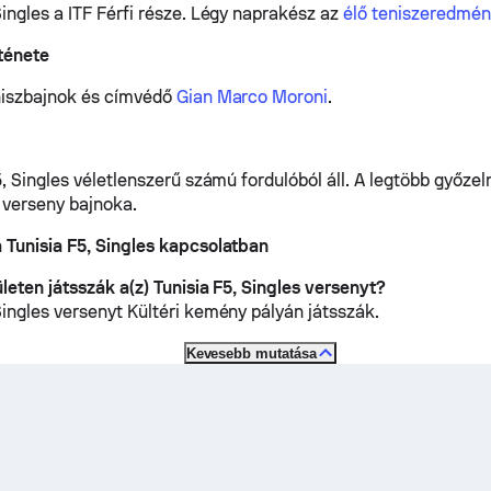
Singles a ITF Férfi része.
Légy naprakész az
élő teniszeredmé
ténete
eniszbajnok és címvédő
Gian Marco Moroni
.
5, Singles véletlenszerű számú fordulóból áll. A legtöbb győze
a verseny bajnoka.
 Tunisia F5, Singles kapcsolatban
leten játsszák a(z) Tunisia F5, Singles versenyt?
 Singles versenyt
Kültéri kemény
pályán játsszák.
Kevesebb mutatása