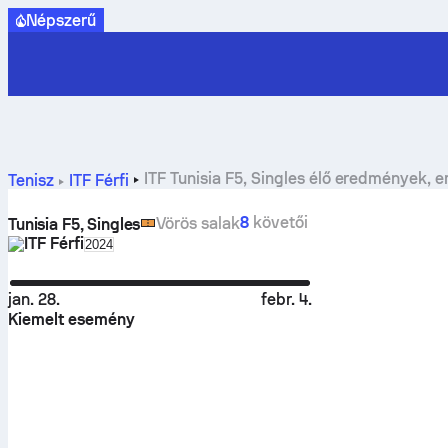
Népszerű
ITF Tunisia F5, Singles élő eredmények
Tenisz
ITF Férfi
8
követői
Vörös salak
Tunisia F5, Singles
ITF Férfi
Select season in unique tournament header
2024
jan. 28.
febr. 4.
Kiemelt esemény