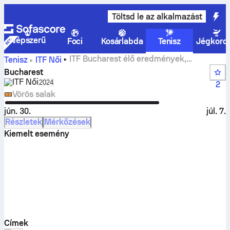
Töltsd le az alkalmazást
Népszerű
Foci
Kosárlabda
Tenisz
Jégkoro
ITF Bucharest élő eredmények,
Tenisz
ITF Női
eredmények és mérkőzések
Bucharest
ITF Női
Select season in unique tournament header
2024
2
Vörös salak
jún. 30.
júl. 7.
Részletek
Mérkőzések
Kiemelt esemény
Címek