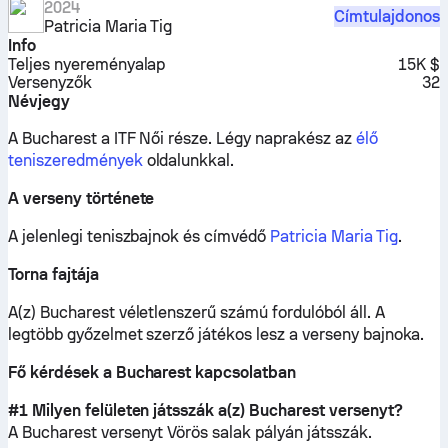
2024
Címtulajdonos
Patricia Maria Tig
Info
Teljes nyereményalap
15K $
Versenyzők
32
Névjegy
A Bucharest a ITF Női része.
Légy naprakész az
élő
teniszeredmények
oldalunkkal.
A verseny története
A jelenlegi teniszbajnok és címvédő
Patricia Maria Tig
.
Torna fajtája
A(z) Bucharest véletlenszerű számú fordulóból áll. A
legtöbb győzelmet szerző játékos lesz a verseny bajnoka.
Fő kérdések a Bucharest kapcsolatban
#1 Milyen felületen játsszák a(z) Bucharest versenyt?
A Bucharest versenyt
Vörös salak
pályán játsszák.