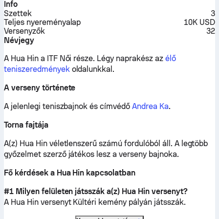
Info
Szettek
3
Teljes nyereményalap
10K USD
Versenyzők
32
Névjegy
A Hua Hin a ITF Női része.
Légy naprakész az
élő
teniszeredmények
oldalunkkal.
A verseny története
A jelenlegi teniszbajnok és címvédő
Andrea Ka
.
Torna fajtája
A(z) Hua Hin véletlenszerű számú fordulóból áll. A legtöbb
győzelmet szerző játékos lesz a verseny bajnoka.
Fő kérdések a Hua Hin kapcsolatban
#1 Milyen felületen játsszák a(z) Hua Hin versenyt?
A Hua Hin versenyt
Kültéri kemény
pályán játsszák.