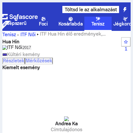
Töltsd le az alkalmazást
Népszerű
Foci
Kosárlabda
Tenisz
Jégkoro
ITF Hua Hin élő eredmények,
Tenisz
ITF Női
eredmények és mérkőzések
Hua Hin
ITF Női
Select season in unique tournament header
2017
1
Kültéri kemény
Részletek
Mérkőzések
Kiemelt esemény
Andrea Ka
Címtulajdonos