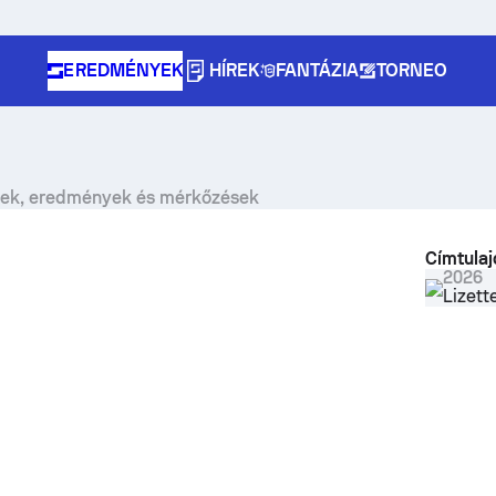
EREDMÉNYEK
HÍREK
FANTÁZIA
TORNEO
ek, eredmények és mérkőzések
Címtula
2026
Lizett