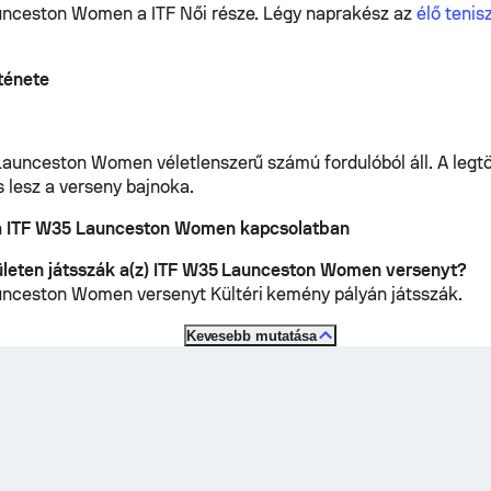
unceston Women a ITF Női része.
Légy naprakész az
élő teni
ténete
Launceston Women véletlenszerű számú fordulóból áll. A leg
s lesz a verseny bajnoka.
a ITF W35 Launceston Women kapcsolatban
ületen játsszák a(z) ITF W35 Launceston Women versenyt?
unceston Women versenyt
Kültéri kemény
pályán játsszák.
Kevesebb mutatása