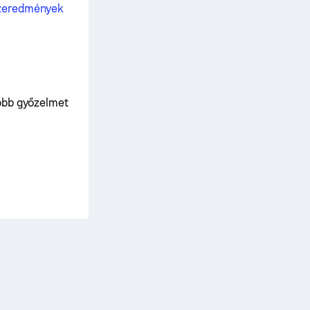
szeredmények
több győzelmet