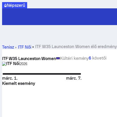
Népszerű
ITF W35 Launceston Women élő eredmény
Tenisz
ITF Női
6
követői
Kültéri kemény
ITF W35 Launceston Women
ITF Női
Select season in unique tournament header
2026
márc. 1.
márc. 7.
Kiemelt esemény