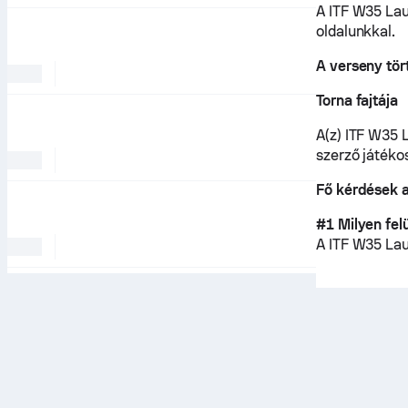
A ITF W35 La
oldalunkkal.
A verseny tör
Torna fajtája
A(z) ITF W35 
szerző játéko
Fő kérdések 
#1 Milyen fel
A ITF W35 La