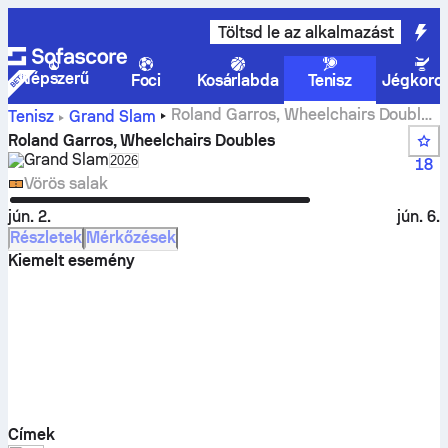
Töltsd le az alkalmazást
Népszerű
Foci
Kosárlabda
Tenisz
Jégkoro
Roland Garros, Wheelchairs Doubles
Tenisz
Grand Slam
Élő eredmények
Roland Garros, Wheelchairs Doubles
Grand Slam
Select season in unique tournament header
2026
18
Vörös salak
jún. 2.
jún. 6.
Részletek
Mérkőzések
Kiemelt esemény
Címek