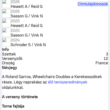
2026
Címtulajdonosok
Hewett A / Reid G
2026
Sasson G / Vink N
2025
Hewett A / Reid G
2025
Sasson G / Vink N
2024
Schroder S / Vink N
Info
Szettek
3
Versenyzők
12
Ország
France
Névjegy
A Roland Garros, Wheelchairs Doubles a Kerekesszékek
része.
Légy naprakész az
élő teniszeredmények
oldalunkkal.
A verseny története
Torna fajtája