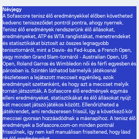
Névjegy
A Sofascore tenisz élő eredményekkel élőben követheted
kedvenc teniszezőidet pontról pontra, ahogy nyernek.
Tenisz élő eredmények rendszerünk élő állásokat,
eredményeket, ATP és WTA ranglistákat, menetrendeket
és statisztikákat biztosít az összes legnagyobb
tenisztornáról, mint a Davis- és Fed-kupa, a French Open,
vagy minden Grand Slam-tornáról - Australian Open, US
Open, Roland Garros és Wimbledon női és férfi egyesben és
párosban is. Szintén láthatod bármelyik játékosnál
részletesen a lejátszott meccseit egyénileg, azok
eredményeit szettenként, és hogy azt a meccset melyik
tornán játszották. A Sofascore élő eredmények egymás
elleni eredményeket, statisztikákat és élő állásokat nyújt
két meccset játszó játékos között. Ellenőrizheted a
játékrendet, ami rendszeresen frissül, így a következő kör
meccsei gyorsan hozzáadódnak a másnapihoz. A tenisz élő
eredmények a Sofascore.com-on minden pontnál
frissülnek, így nem kell manuálisan frissítened, hogy lásd
az élő eredményeket.