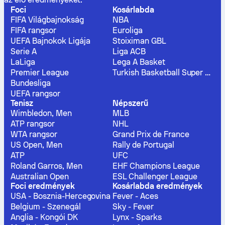
Foci
Kosárlabda
FIFA Világbajnokság
NBA
FIFA rangsor
Euroliga
UEFA Bajnokok Ligája
Stoiximan GBL
Serie A
Liga ACB
LaLiga
Lega A Basket
Premier League
Turkish Basketball Super League
Bundesliga
UEFA rangsor
Tenisz
Népszerű
Wimbledon, Men
MLB
ATP rangsor
NHL
WTA rangsor
Grand Prix de France
US Open, Men
Rally de Portugal
ATP
UFC
Roland Garros, Men
EHF Champions League
Australian Open
ESL Challenger League
Foci eredmények
Kosárlabda eredmények
USA - Bosznia-Hercegovina
Fever - Aces
Belgium - Szenegál
Sky - Fever
Anglia - Kongói DK
Lynx - Sparks