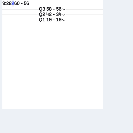
9:28
60 - 56
2
Q3
58 - 56
Q2
42 - 34
Q1
19 - 19