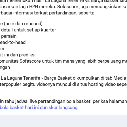
bisa menemukan hasil La Laguna Tenerife vs Barça Basket se
rdasarkan laga H2H mereka. Sofascore juga memungkinkan k
agai informasi terkait pertandingan, seperti:
e (poin dan rebound)
k detail untuk setiap kuarter
k pemain
head-to-head
tim
t ini dan prediksi
komunitas Sofascore untuk tim mana yang lebih berpeluang
ingan
 La Laguna Tenerife - Barça Basket dikumpulkan di tab Media
terpopuler begitu videonya muncul di situs hosting video sepe
in tahu jadwal live pertandingan bola basket, periksa halama
bola basket hari ini dan skor langsung
.