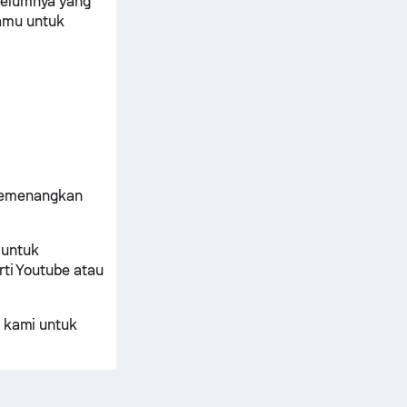
belumnya yang
amu untuk
 memenangkan
 untuk
rti Youtube atau
n kami untuk