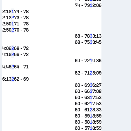
74 - 79
2:06
1
2:12
74 - 78
1
2:12
73 - 78
2
2:50
71 - 78
1
2:50
70 - 78
2
68 - 78
3:13
3
68 - 75
3:45
3
4:06
68 - 72
2
4:19
66 - 72
2
64 - 72
4:36
1
4:49
64 - 71
2
62 - 71
5:09
2
6:13
62 - 69
2
60 - 69
6:27
3
60 - 66
7:08
3
60 - 63
7:53
1
60 - 62
7:53
1
60 - 61
8:33
2
60 - 59
8:59
1
60 - 58
8:59
1
60 - 57
8:59
1