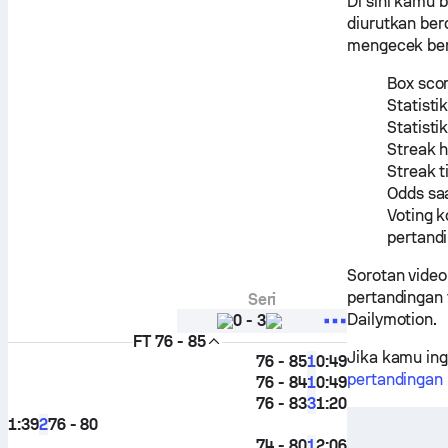
Di sini kamu 
diurutkan be
mengecek berb
Box scor
Statisti
Statisti
Streak 
Streak 
Odds saa
Voting 
pertand
Sorotan video
pertandingan 
Seri
Dailymotion.
0
-
3
FT
76 - 85
Jika kamu ing
76 - 85
0:49
1
pertandingan 
76 - 84
0:49
1
76 - 83
1:20
3
1:39
76 - 80
2
74 - 80
2:06
1