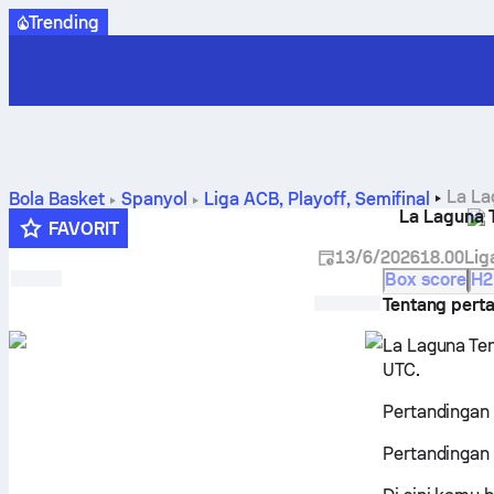
Trending
La La
Bola Basket
Spanyol
Liga ACB, Playoff
,
Semifinal
La Laguna T
dan statistik
FAVORIT
13/6/2026
18.00
Lig
Box score
H2
Tentang pert
La Laguna Ten
UTC.
Pertandingan 
Pertandingan 