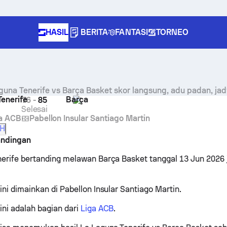
HASIL
BERITA
FANTASI
TORNEO
guna Tenerife vs Barça Basket skor langsung, adu padan, jadw
enerife
Barça
76
-
85
Selesai
a ACB
Pabellon Insular Santiago Martin
H
andingan
erife bertanding melawan Barça Basket tanggal 13 Jun 2026 
ini dimainkan di Pabellon Insular Santiago Martin.
ini adalah bagian dari
Liga ACB
.