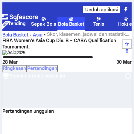
Unduh aplikasi
Trending
Sepak Bola
Bola Basket
Tenis
Hoki e
Skor, klasemen, jadwal dan statistik
Bola Basket
Asia
FIBA Women’s Asia Cup Div. B – CABA Qualification
FIBA Women’s Asia Cup Div. B – CABA Qualification
Tournament.
Tournament.
6
Asia
Select season in unique tournament header
2025
28 Mar
30 Mar
Ringkasan
Pertandingan
Pemain terbaik musim ini
Pertandingan unggulan