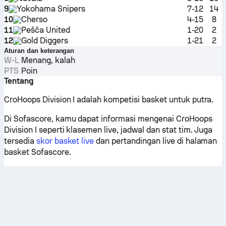
9
Yokohama Snipers
7-12
14
10
Cherso
4-15
8
11
Pešča United
1-20
2
12
Gold Diggers
1-21
2
Aturan dan keterangan
W-L
Menang, kalah
PTS
Poin
Tentang
CroHoops Division I adalah kompetisi basket untuk putra.
Di Sofascore, kamu dapat informasi mengenai CroHoops
Division I seperti klasemen live, jadwal dan stat tim. Juga
tersedia
skor basket live
dan pertandingan live di halaman
basket Sofascore.