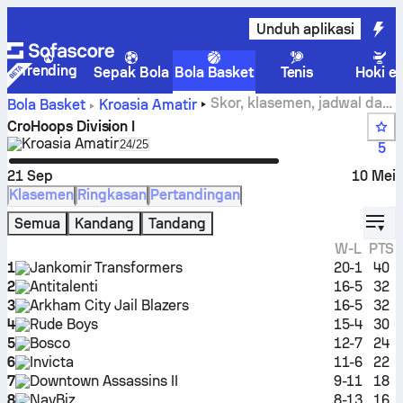
Unduh aplikasi
Trending
Sepak Bola
Bola Basket
Tenis
Hoki e
Skor, klasemen, jadwal dan
Bola Basket
Kroasia
Amatir
statistik CroHoops Division I
CroHoops Division I
Kroasia
Amatir
Select season in unique tournament heade
24/25
5
21 Sep
10 Mei
Klasemen
Ringkasan
Pertandingan
displ
Semua
Kandang
Tandang
W-L
PTS
1
Jankomir Transformers
20-1
40
2
Antitalenti
16-5
32
3
Arkham City Jail Blazers
16-5
32
4
Rude Boys
15-4
30
5
Bosco
12-7
24
6
Invicta
11-6
22
7
Downtown Assassins II
9-11
18
8
NavBiz
8-13
16