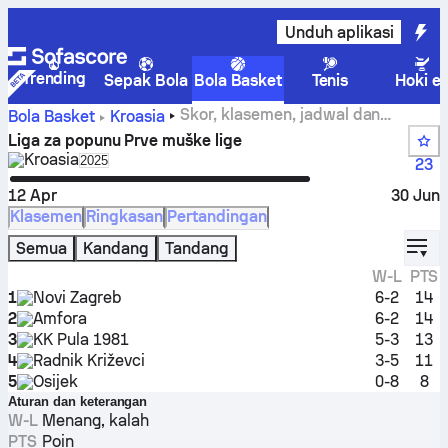
Unduh aplikasi
Trending
Sepak Bola
Bola Basket
Tenis
Hoki e
Skor, klasemen, jadwal dan
Bola Basket
Kroasia
statistik Liga za popunu Prve muške lige
Liga za popunu Prve muške lige
Kroasia
Select season in unique tournament header
2025
23
12 Apr
30 Jun
Klasemen
Ringkasan
Pertandingan
displ
Semua
Kandang
Tandang
W-L
PTS
1
Novi Zagreb
6-2
14
2
Amfora
6-2
14
3
KK Pula 1981
5-3
13
4
Radnik Križevci
3-5
11
5
Osijek
0-8
8
Aturan dan keterangan
W-L
Menang, kalah
PTS
Poin