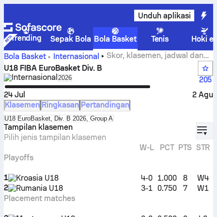
Unduh aplikasi
Trending
Sepak Bola
Bola Basket
Tenis
Hoki e
Skor, klasemen, jadwal dan
Bola Basket
Internasional
statistik U18 FIBA EuroBasket Div. B
U18 FIBA EuroBasket Div. B
Internasional
Select season in unique tournament header
2026
205
24 Jul
2 Agu
Klasemen
Ringkasan
Pertandingan
Select standings table in tournament standings
U18 EuroBasket, Div. B 2026, Group A
displ
Tampilan klasemen
Pilih jenis tampilan klasemen
W-L
PCT
PTS
STR
Playoffs
1
Kroasia U18
4-0
1.000
8
W4
2
Rumania U18
3-1
0.750
7
W1
Placement matches