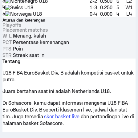
3
Montenegro U18
2-2
0.500
6
L2
4
Swiss U18
1-3
0.250
5
W1
5
Norwegia U18
0-4
0.000
4
L4
Aturan dan keterangan
Playoffs
Placement matches
W-L
Menang, kalah
PCT
Persentase kemenangan
PTS
Poin
STR
Streak saat ini
Tentang
U18 FIBA EuroBasket Div. B adalah kompetisi basket untuk
putra.
Juara bertahan saat ini adalah Netherlands U18.
Di Sofascore, kamu dapat informasi mengenai U18 FIBA
EuroBasket Div. B seperti klasemen live, jadwal dan stat
tim. Juga tersedia
skor basket live
dan pertandingan live di
halaman basket Sofascore.