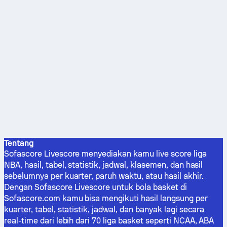
Tentang
Sofascore Livescore menyediakan kamu live score liga
NBA, hasil, tabel, statistik, jadwal, klasemen, dan hasil
sebelumnya per kuarter, paruh waktu, atau hasil akhir.
Dengan Sofascore Livescore untuk bola basket di
Sofascore.com kamu bisa mengikuti hasil langsung per
kuarter, tabel, statistik, jadwal, dan banyak lagi secara
real-time dari lebih dari 70 liga basket seperti NCAA, ABA