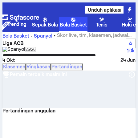
Unduh aplikasi
Trending
Sepak Bola
Bola Basket
Tenis
Hoki e
Skor live, tim, klasemen, jadwal
Bola Basket
Spanyol
dan statistik Liga ACB
Liga ACB
Spanyol
Select season in unique tournament header
25/26
10k
4 Okt
24 Jun
Klasemen
Ringkasan
Pertandingan
Pemain terbaik musim ini
Pertandingan unggulan