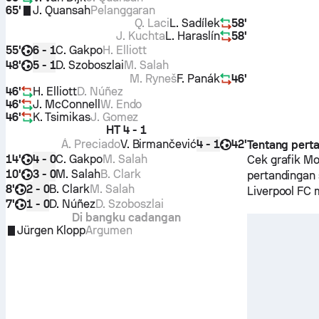
65'
J. Quansah
Pelanggaran
Q. Laci
L. Sadílek
58'
J. Kuchta
L. Haraslín
58'
55'
C. Gakpo
H. Elliott
6 - 1
48'
D. Szoboszlai
M. Salah
5 - 1
M. Ryneš
F. Panák
46'
46'
H. Elliott
D. Núñez
46'
J. McConnell
W. Endo
46'
K. Tsimikas
J. Gomez
HT
4 - 1
Á. Preciado
V. Birmančević
42'
4 - 1
Tentang pert
14'
C. Gakpo
M. Salah
4 - 0
Cek grafik M
10'
M. Salah
B. Clark
3 - 0
pertandingan 
8'
B. Clark
M. Salah
2 - 0
Liverpool FC
m
7'
D. Núñez
D. Szoboszlai
1 - 0
Di bangku cadangan
Jürgen Klopp
Argumen