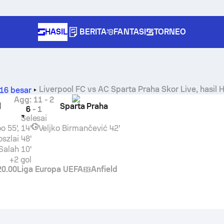
HASIL
BERITA
FANTASI
TORNEO
Liverpool FC
vs
AC Sparta Praha
Skor Live, hasil 
16 besar
Agg
:
11
-
2
l
Sparta Praha
6
-
1
Selesai
po
55', 14'
Veljko Birmančević
42'
szlai
48'
Salah
10'
+2 gol
20.00
Liga Europa UEFA
Anfield