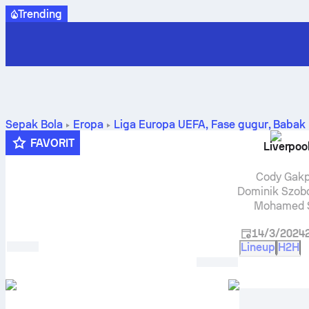
Trending
Sepak Bola
Eropa
Liga Europa UEFA, Fase gugur
,
Babak 
dan prediksi
FAVORIT
Liverpoo
Cody Gak
Dominik Szobo
Mohamed 
14/3/2024
Lineup
H2H