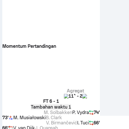
Momentum Pertandingan
Agregat
11
-
2
FT
6 - 1
Tambahan waktu 1
M. Solbakken
P. Vydra
74'
73'
M. Musiałowski
B. Clark
V. Birmančević
I. Tuci
66'
66'
V. van Dijk
J. Quansah