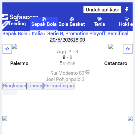
Unduh aplikasi
Trending
Sepak Bola
Bola Basket
Tenis
Hoki e
Sepak Bola
Italia
Serie B, Promotion Playoff
,
Semifinal
Palermo
vs
Catanzaro
Skor Live, hasil H2H, klasemen,
20/5/2026
18.00
dan prediksi
Agg
:
2
-
3
2
-
0
Selesai
Palermo
Catanzaro
Rui Modesto
89'
Joel Pohjanpalo
3'
Ringkasan
Lineup
Pertandingan