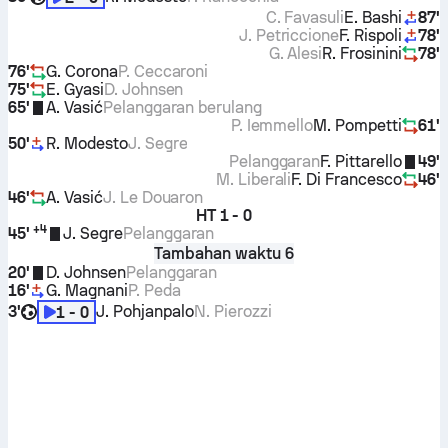
C. Favasuli
E. Bashi
87'
J. Petriccione
F. Rispoli
78'
G. Alesi
R. Frosinini
78'
76'
G. Corona
P. Ceccaroni
75'
E. Gyasi
D. Johnsen
65'
A. Vasić
Pelanggaran berulang
P. Iemmello
M. Pompetti
61'
50'
R. Modesto
J. Segre
Pelanggaran
F. Pittarello
49'
M. Liberali
F. Di Francesco
46'
46'
A. Vasić
J. Le Douaron
HT
1 - 0
+
4
45'
J. Segre
Pelanggaran
Tambahan waktu 6
20'
D. Johnsen
Pelanggaran
16'
G. Magnani
P. Peda
3'
J. Pohjanpalo
N. Pierozzi
1 - 0