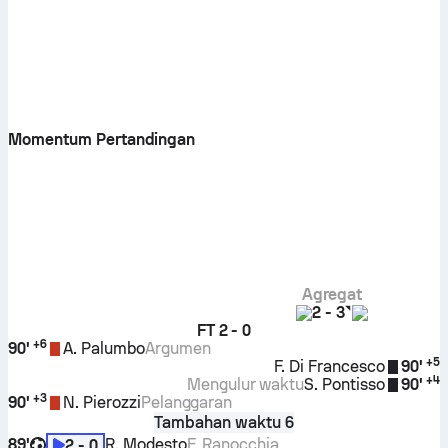
Momentum Pertandingan
Agregat
2
-
3
FT
2 - 0
+
6
90'
A. Palumbo
Argumen
+
5
F. Di Francesco
90'
+
4
Mengulur waktu
S. Pontisso
90'
+
3
90'
N. Pierozzi
Pelanggaran
Tambahan waktu 6
89'
R. Modesto
F. Ranocchia
2 - 0