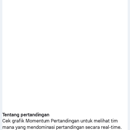
Tentang pertandingan
Cek grafik Momentum Pertandingan untuk melihat tim
mana yang mendominasi pertandingan secara real-time.