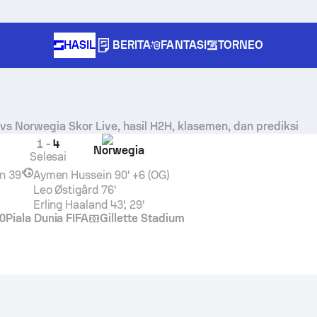
HASIL
BERITA
FANTASI
TORNEO
vs
Norwegia
Skor Live, hasil H2H, klasemen, dan prediksi
1
-
4
Norwegia
Selesai
n
39'
Aymen Hussein
90' +6 (OG)
Leo Østigård
76'
Erling Haaland
43', 29'
0
Piala Dunia FIFA
Gillette Stadium