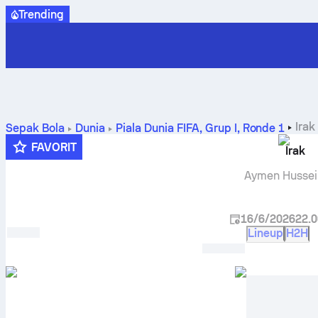
Trending
Irak
Sepak Bola
Dunia
Piala Dunia FIFA, Grup I
,
Ronde 1
FAVORIT
Irak
Aymen Hussei
16/6/2026
22.0
Lineup
H2H