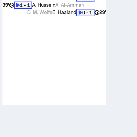
39'
A. Hussein
A. Al-Ammari
1 - 1
D. M. Wolfe
E. Haaland
29'
0 - 1