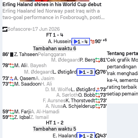
Erling Haland shines in his World Cup debut
Erling Haaland led Norway past Iraq with a
two-goal performance in Foxborough, posting
5 shots, 4 on target and an 8.1 Sofascore
Sofascore
17 Jun 2026
Rating.
FT
1 - 4
+
6
A. Hussein
90'
1 - 4
Tambahan waktu 6
Tentang pert
86'
Z. Tahseen
Pelanggaran
M. Ødegaard
P. Berg
81'
Cek grafik M
78'
M. Ali
I. Bayesh
pertandingan 
M. Ødegaard
L. Østigård
76'
1 - 3
Irak
menghad
73'
A. Qasem
A. Jasim
ke-4, sement
73'
M. Saadoon
H. Ali
rating terbai
D. M. Wolfe
L. Østigård
73'
setiap pemain
A. Sørloth
O. Bobb
73'
F. Aursnes
K. Thorstvedt
73'
A. Nusa
A. Schjelderup
73'
59'
M. Farji
A. Al-Hamadi
59'
Z. Iqbal
Z. Ismail
HT
1 - 2
Tambahan waktu 5
E. Haaland
43'
1 - 2