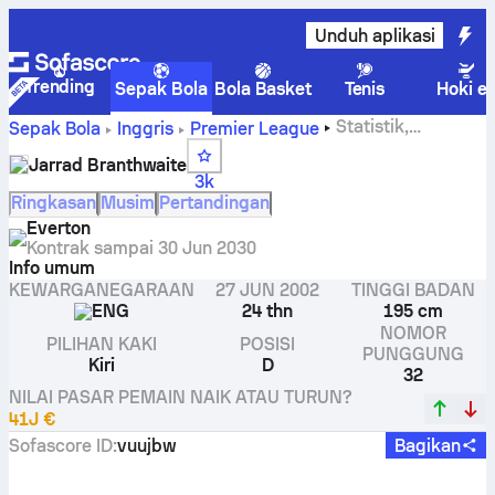
Unduh aplikasi
Trending
Sepak Bola
Bola Basket
Tenis
Hoki e
Statistik,
Sepak Bola
Inggris
Premier League
peringkat, dan gol Jarrad Branthwaite
Jarrad Branthwaite
3k
Ringkasan
Musim
Pertandingan
Everton
Kontrak sampai
30 Jun 2030
Info umum
KEWARGANEGARAAN
27 JUN 2002
TINGGI BADAN
ENG
24 thn
195 cm
NOMOR
PILIHAN KAKI
POSISI
PUNGGUNG
Kiri
D
32
NILAI PASAR PEMAIN NAIK ATAU TURUN?
41J €
Sofascore ID
:
vuujbw
Bagikan