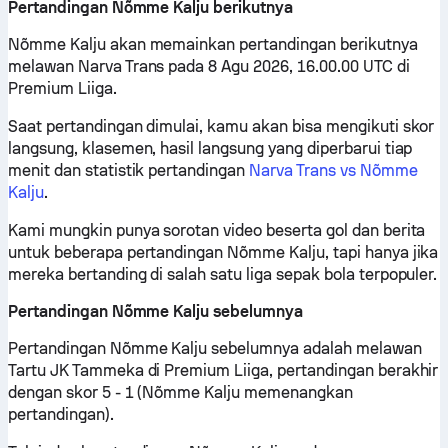
Pertandingan Nõmme Kalju berikutnya
Nõmme Kalju akan memainkan pertandingan berikutnya
melawan Narva Trans pada 8 Agu 2026, 16.00.00 UTC di
Premium Liiga.
Saat pertandingan dimulai, kamu akan bisa mengikuti skor
langsung, klasemen, hasil langsung yang diperbarui tiap
menit dan statistik pertandingan
Narva Trans vs Nõmme
Kalju
.
Kami mungkin punya sorotan video beserta gol dan berita
untuk beberapa pertandingan Nõmme Kalju, tapi hanya jika
mereka bertanding di salah satu liga sepak bola terpopuler.
Pertandingan Nõmme Kalju sebelumnya
Pertandingan Nõmme Kalju sebelumnya adalah melawan
Tartu JK Tammeka di Premium Liiga, pertandingan berakhir
dengan skor 5 - 1 (Nõmme Kalju memenangkan
pertandingan).