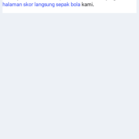
halaman skor langsung sepak bola
kami.