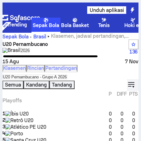
Unduh aplikasi
Trending
Sepak Bola
Bola Basket
Tenis
Hoki e
Klasemen, jadwal pertandingan,
Sepak Bola
Brasil
hasil, dan statistik U20 Pernambucano
U20 Pernambucano
Brasil
Select season in unique tournament header
2026
136
15 Agu
7 Nov
Klasemen
Rincian
Pertandingan
Select standings table in tournament standings
U20 Pernambucano - Grupo A 2026
displ
Semua
Kandang
Tandang
P
DIFF
PTS
Playoffs
1
Íbis U20
0
0
0
2
Retrô U20
0
0
0
3
Atlético PE U20
0
0
0
4
Porto
0
0
0
5
Santa Cruz U20
0
0
0