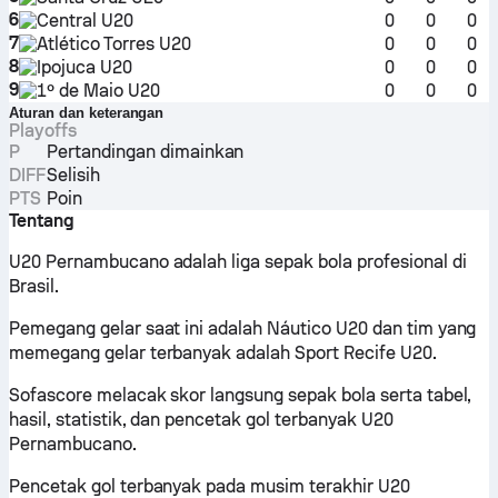
6
Central U20
0
0
0
7
Atlético Torres U20
0
0
0
8
Ipojuca U20
0
0
0
9
1º de Maio U20
0
0
0
Aturan dan keterangan
Playoffs
P
Pertandingan dimainkan
DIFF
Selisih
PTS
Poin
Tentang
U20 Pernambucano adalah liga sepak bola profesional di
Brasil.
Pemegang gelar saat ini adalah Náutico U20 dan tim yang
memegang gelar terbanyak adalah Sport Recife U20.
Sofascore melacak skor langsung sepak bola serta tabel,
hasil, statistik, dan pencetak gol terbanyak U20
Pernambucano.
Pencetak gol terbanyak pada musim terakhir U20