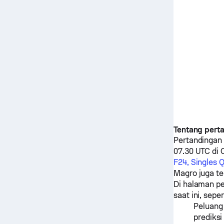
Tentang pert
Pertandingan
07.30 UTC di C
F24, Singles Q
Magro
juga te
Di halaman pe
saat ini, seper
Peluang
prediks