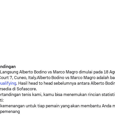
andingan
 Langsung
Alberto Bodino
vs
Marco Magro
dimulai pada 18 Ag
ourt 7, Cuneo, Italy.
Alberto Bodino
vs
Marco Magro
adalah ba
ualifying
. Hasil head to head sebelumnya antara
Alberto Bodi
rsedia di Sofascore.
rtandingan tenis kami, kamu bisa menemukan rincian statist
ti:
 kemenangan untuk tiap pemain yang akan membantu Anda 
i pemenang