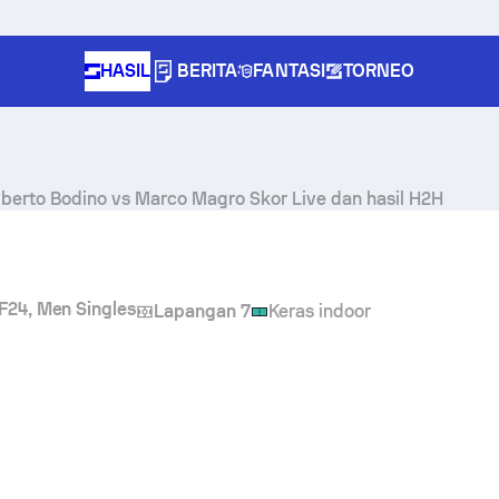
HASIL
BERITA
FANTASI
TORNEO
lberto Bodino
vs
Marco Magro
Skor Live dan hasil H2H
y F24, Men Singles
Lapangan 7
Keras indoor