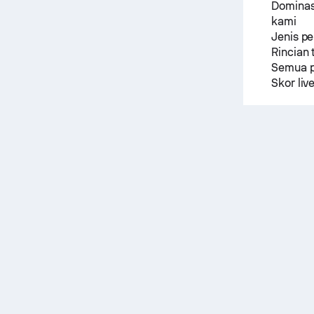
Dominasi
kami
Jenis p
Rincian 
Semua p
Skor liv