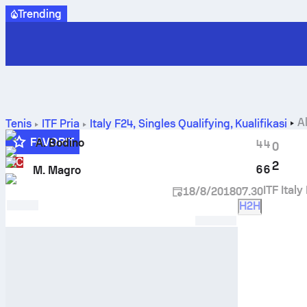
Trending
A
Tenis
ITF Pria
Italy F24, Singles Qualifying
,
Kualifikasi
FAVORIT
A. Bodino
4
4
0
WC
2
6
6
M. Magro
ITF Ital
18/8/2018
07.30
H2H