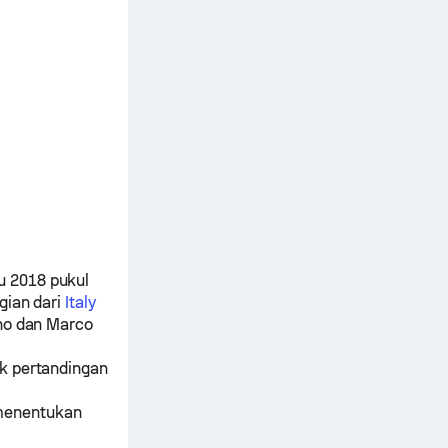
u 2018 pukul
gian dari
Italy
no
dan
Marco
ik pertandingan
menentukan